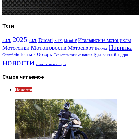
Теги
2025
Ducati
Итальянские мотоциклы
2020
2026
KTM
MotoGP
Новинка
Мотоновости
Мотогонки
Мотоспорт
Нейкед
Тесты и Обзоры
Туристический эндуро
Спортбайк
Туристический мотоцикл
новости
новости мотоспорта
Самое читаемое
Новости