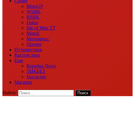
Спорт
MotoGP
WSBK
RSBK
Dakar
Isle of Man TT
MotoE
Мотокросс
Прочее
Путешествия
Кастом зона
Еще
Коробка News
ЛИКБЕЗ
Наследие
Магазин
Найти: