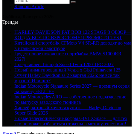
Random Article
Суббота, 8 августа 2026
Тренды
HARLEY-DAVIDSON FAT BOB 122 STAGE 3 ОБЗОР—
КОГДА ВСЕ ПО ВЗРОСЛОМУ! | PROMOTO TEST
Китайский спортбайк CFMoto V4 SR-RR доводят до ума
в итальянской аэротрубе
Грядет новое поколение спортбайка BMW S1000RR
2027!
Представлен Triumph Speed Twin 1200 TFC 2027
Новый лимитированный Vespa x Gigi Primavera 125
Отчёт Harley-Davidson за 2 квартал 2026: не всё так
мрачно! Или нет?
Indian Motorcycle Signature Series 2027 — премиум серия
на замену «ELITE»
Indian Motorcycles ARO — собственное подразделение
по выпуску заводского тюнинга
Харлей, который хочется купить — Harley-Davidson
Super Glide 2026
Новые телескопические кофры GIVI XSpace — для тех,
кто не может избавиться от жены в мотопутешествии!
Домой
/
Сертификаты безопасности