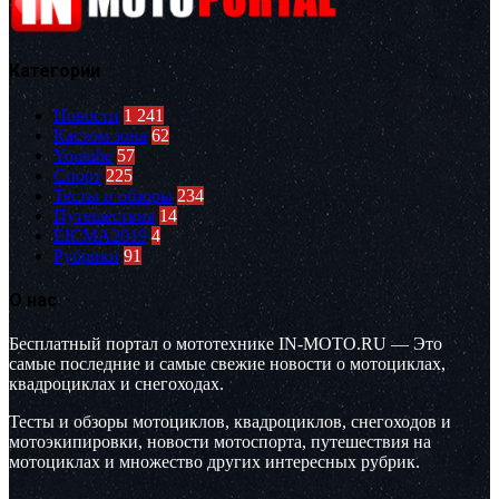
Категории
Новости
1 241
Кастом зона
62
Youtube
57
Спорт
225
Тесты и обзоры
234
Путешествия
14
EICMA2019
4
Рубрики
91
О нас
Бесплатный портал о мототехнике IN-MOTO.RU — Это
самые последние и самые свежие новости о мотоциклах,
квадроциклах и снегоходах.
Тесты и обзоры мотоциклов, квадроциклов, снегоходов и
мотоэкипировки, новости мотоспорта, путешествия на
мотоциклах и множество других интересных рубрик.