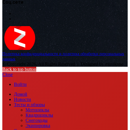
Соц.сети
Политика конфиденциальности и политика обработки персональных
данных
© Copyright 2026, All Rights Reserved |
Designed by muvikone
Back to top button
Close
Войти
Домой
Новости
Тесты и обзоры
Мотоциклы
Квадроциклы
Снегоходы
Экипировка