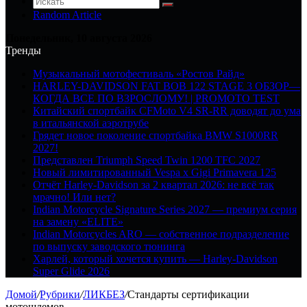
Random Article
Понедельник, 10 августа 2026
Тренды
Музыкальный мотофестиваль «Ростов Райд»
HARLEY-DAVIDSON FAT BOB 122 STAGE 3 ОБЗОР—
КОГДА ВСЕ ПО ВЗРОСЛОМУ! | PROMOTO TEST
Китайский спортбайк CFMoto V4 SR-RR доводят до ума
в итальянской аэротрубе
Грядет новое поколение спортбайка BMW S1000RR
2027!
Представлен Triumph Speed Twin 1200 TFC 2027
Новый лимитированный Vespa x Gigi Primavera 125
Отчёт Harley-Davidson за 2 квартал 2026: не всё так
мрачно! Или нет?
Indian Motorcycle Signature Series 2027 — премиум серия
на замену «ELITE»
Indian Motorcycles ARO — собственное подразделение
по выпуску заводского тюнинга
Харлей, который хочется купить — Harley-Davidson
Super Glide 2026
Домой
/
Рубрики
/
ЛИКБЕЗ
/
Стандарты сертификации
мотошлемов