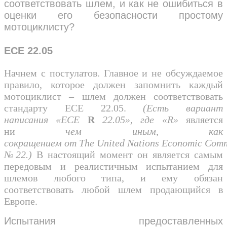
соответствовать шлем, и как не ошибиться в
оценки его безопасности простому
мотоциклисту?
ECE
22.05
Начнем с постулатов. Главное и не обсуждаемое
правило, которое должен запомнить каждый
мотоциклист – шлем должен соответствовать
стандарту ECE 22.05.
(Есть
вариант
написания
«
ECE
R
22.05»,
где
«
R
»
является
ни
чем иным, как
сокращением
от
The
United
Nations
Economic
Comm
№22.)
В настоящий момент он является самым
передовым и реалистичным испытанием для
шлемов любого типа, и ему обязан
соответствовать любой шлем продающийся в
Европе.
Испытания предоставленных