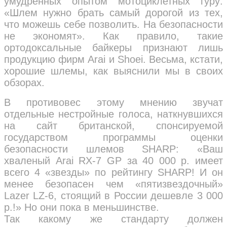
умудренных опытом мотоциклетных гуру:
«Шлем нужно брать самый дорогой из тех,
что можешь себе позволить. На безопасности
не экономят». Как правило, такие
ортодоксальные байкеры признают лишь
продукцию фирм Arai и Shoei. Весьма, кстати,
хорошие шлемы, как выяснили мы в своих
обзорах.
В противовес этому мнению звучат
отдельные нестройные голоса, наткнувшихся
на сайт британской, спонсируемой
государством программы оценки
безопасности шлемов SHARP: «Ваш
хваленый Arai RX-7 GP за 40 000 р. имеет
всего 4 «звезды» по рейтингу SHARP! И он
менее безопасен чем «пятизвездочный»
Lazer LZ-6, стоящий в России дешевле 3 000
р.!» Но они пока в меньшинстве.
Так какому же стандарту должен