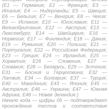
(E1 — Германия; E2 — Франция; E3 —
Италия; E4 — Нидерланды; E5 — Швеция;
E6 — Бельгия; E7 — Венгрия; E8 — Чехия;
E9 — Испания; E10 — Югославия; E11 —
Великобритания; E12 — Австрия; E13 —
Люксембург; E14 — Швейцария; E16 —
Норвегия; E17 — Финляндия; E18 — Дания;
E19 — Румыния; E20 — Польша; E21 —
Португалия; E22 — Российская Федерация;
E23 — Греция; E24 — Ирландия; E25 —
Хорватия; E26 — Словения; E27 —
Словакия; E28 — Беларусь; E29 — Эстония;
E31 — Босния и Герцеговина; E32 —
Латвия; E34 — Болгария; E37 — Турция;
E40 — Македония; E43 — Япония; E45 —
Австралия; E46 — Украина; E47 — Южная
Африка; E48 — Новая Зеландия.)
Начало кода — цифры 05 — подтверждают
прохождение тестов и соответствие