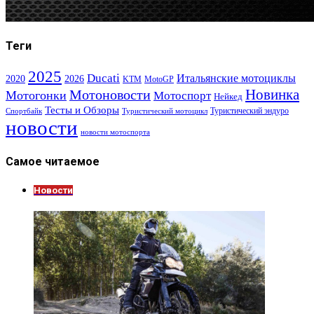
Теги
2025
Ducati
Итальянские мотоциклы
2020
2026
KTM
MotoGP
Новинка
Мотоновости
Мотогонки
Мотоспорт
Нейкед
Тесты и Обзоры
Туристический эндуро
Спортбайк
Туристический мотоцикл
новости
новости мотоспорта
Самое читаемое
Новости