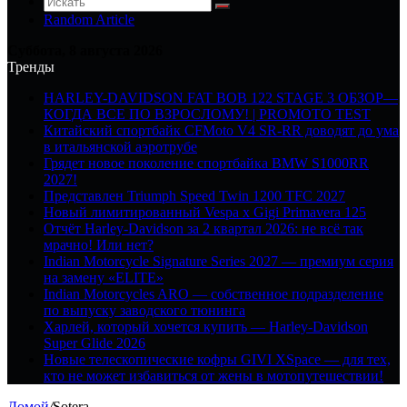
Random Article
Суббота, 8 августа 2026
Тренды
HARLEY-DAVIDSON FAT BOB 122 STAGE 3 ОБЗОР—
КОГДА ВСЕ ПО ВЗРОСЛОМУ! | PROMOTO TEST
Китайский спортбайк CFMoto V4 SR-RR доводят до ума
в итальянской аэротрубе
Грядет новое поколение спортбайка BMW S1000RR
2027!
Представлен Triumph Speed Twin 1200 TFC 2027
Новый лимитированный Vespa x Gigi Primavera 125
Отчёт Harley-Davidson за 2 квартал 2026: не всё так
мрачно! Или нет?
Indian Motorcycle Signature Series 2027 — премиум серия
на замену «ELITE»
Indian Motorcycles ARO — собственное подразделение
по выпуску заводского тюнинга
Харлей, который хочется купить — Harley-Davidson
Super Glide 2026
Новые телескопические кофры GIVI XSpace — для тех,
кто не может избавиться от жены в мотопутешествии!
Домой
/
Sotera