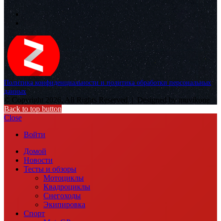
Политика конфиденциальности и политика обработки персональных
данных
© Copyright 2026, All Rights Reserved |
Designed by muvikone
Back to top button
Close
Войти
Домой
Новости
Тесты и обзоры
Мотоциклы
Квадроциклы
Снегоходы
Экипировка
Спорт