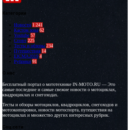
Категории
Новости
1 241
Кастом зона
62
Youtube
57
Спорт
225
Тесты и обзоры
234
Путешествия
14
EICMA2019
4
Рубрики
91
О нас
Бесплатный портал о мототехнике IN-MOTO.RU — Это
самые последние и самые свежие новости о мотоциклах,
квадроциклах и снегоходах.
Тесты и обзоры мотоциклов, квадроциклов, снегоходов и
мотоэкипировки, новости мотоспорта, путешествия на
мотоциклах и множество других интересных рубрик.
Соц.сети