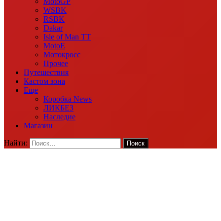
MotoGP
WSBK
RSBK
Dakar
Isle of Man TT
MotoE
Мотокросс
Прочее
Путешествия
Кастом зона
Еще
Коробка News
ЛИКБЕЗ
Наследие
Магазин
Найти: