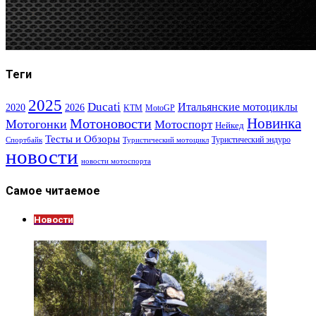
Теги
2025
Ducati
Итальянские мотоциклы
2020
2026
KTM
MotoGP
Новинка
Мотоновости
Мотогонки
Мотоспорт
Нейкед
Тесты и Обзоры
Туристический эндуро
Спортбайк
Туристический мотоцикл
новости
новости мотоспорта
Самое читаемое
Новости