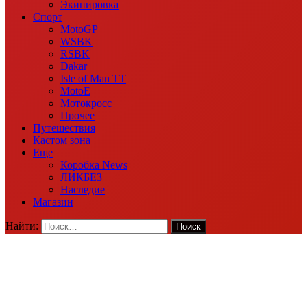
Экипировка
Спорт
MotoGP
WSBK
RSBK
Dakar
Isle of Man TT
MotoE
Мотокросс
Прочее
Путешествия
Кастом зона
Еще
Коробка News
ЛИКБЕЗ
Наследие
Магазин
Найти: