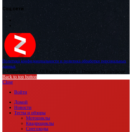
Соц.сети
Политика конфиденциальности и политика обработки персональных
данных
© Copyright 2026, All Rights Reserved |
Designed by muvikone
Back to top button
Close
Войти
Домой
Новости
Тесты и обзоры
Мотоциклы
Квадроциклы
Снегоходы