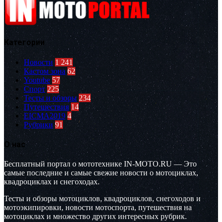
Категории
Новости
1 241
Кастом зона
62
Youtube
57
Спорт
225
Тесты и обзоры
234
Путешествия
14
EICMA2019
4
Рубрики
91
О нас
Бесплатный портал о мототехнике IN-MOTO.RU — Это
самые последние и самые свежие новости о мотоциклах,
квадроциклах и снегоходах.
Тесты и обзоры мотоциклов, квадроциклов, снегоходов и
мотоэкипировки, новости мотоспорта, путешествия на
мотоциклах и множество других интересных рубрик.