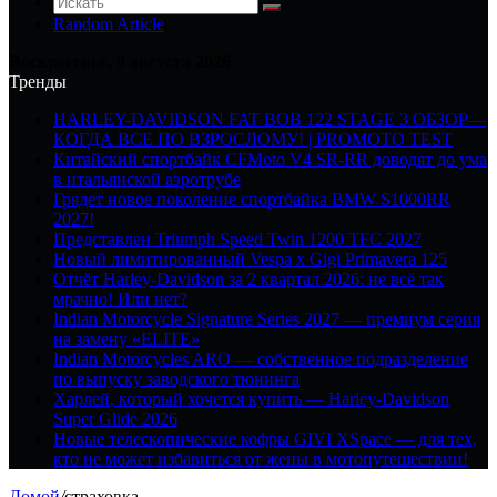
Random Article
Воскресенье, 9 августа 2026
Тренды
HARLEY-DAVIDSON FAT BOB 122 STAGE 3 ОБЗОР—
КОГДА ВСЕ ПО ВЗРОСЛОМУ! | PROMOTO TEST
Китайский спортбайк CFMoto V4 SR-RR доводят до ума
в итальянской аэротрубе
Грядет новое поколение спортбайка BMW S1000RR
2027!
Представлен Triumph Speed Twin 1200 TFC 2027
Новый лимитированный Vespa x Gigi Primavera 125
Отчёт Harley-Davidson за 2 квартал 2026: не всё так
мрачно! Или нет?
Indian Motorcycle Signature Series 2027 — премиум серия
на замену «ELITE»
Indian Motorcycles ARO — собственное подразделение
по выпуску заводского тюнинга
Харлей, который хочется купить — Harley-Davidson
Super Glide 2026
Новые телескопические кофры GIVI XSpace — для тех,
кто не может избавиться от жены в мотопутешествии!
Домой
/
страховка