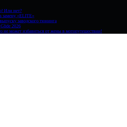
о! Или нет?
на замену «ELITE»
 выпуску заводского тюнинга
 Glide 2026
о не может избавиться от жены в мотопутешествии!