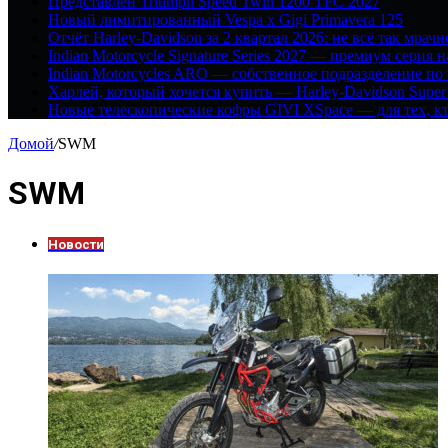
Представлен Triumph Speed Twin 1200 TFC 2027
Новый лимитированный Vespa x Gigi Primavera 125
Отчёт Harley-Davidson за 2 квартал 2026: не всё так мрачн
Indian Motorcycle Signature Series 2027 — премиум серия 
Indian Motorcycles ARO — собственное подразделение по
Харлей, который хочется купить — Harley-Davidson Super
Новые телескопические кофры GIVI XSpace — для тех, кт
Домой
/
SWM
SWM
Новости