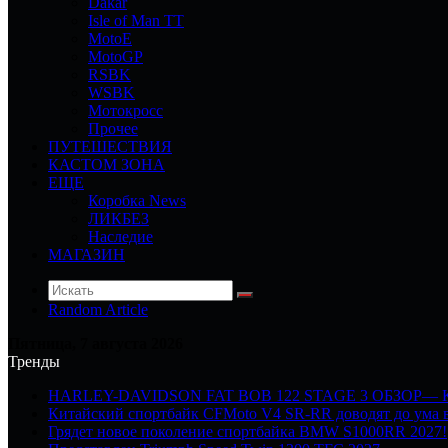
Dakar
Isle of Man TT
MotoE
MotoGP
RSBK
WSBK
Мотокросс
Прочее
ПУТЕШЕСТВИЯ
КАСТОМ ЗОНА
ЕЩЕ
Коробка News
ЛИКБЕЗ
Наследие
МАГАЗИН
Random Article
Пятница, 7 августа 2026
Тренды
HARLEY-DAVIDSON FAT BOB 122 STAGE 3 ОБЗОР—
Китайский спортбайк CFMoto V4 SR-RR доводят до ума в
Грядет новое поколение спортбайка BMW S1000RR 2027!