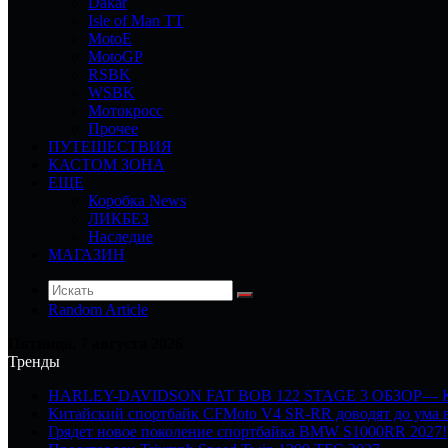
Dakar
Isle of Man TT
MotoE
MotoGP
RSBK
WSBK
Мотокросс
Прочее
ПУТЕШЕСТВИЯ
КАСТОМ ЗОНА
ЕЩЕ
Коробка News
ЛИКБЕЗ
Наследие
МАГАЗИН
Random Article
Пятница, 7 августа 2026
Тренды
HARLEY-DAVIDSON FAT BOB 122 STAGE 3 ОБЗОР—
Китайский спортбайк CFMoto V4 SR-RR доводят до ума в
Грядет новое поколение спортбайка BMW S1000RR 2027!