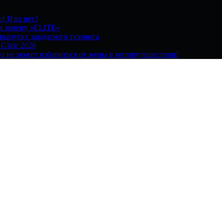
о! Или нет?
на замену «ELITE»
 выпуску заводского тюнинга
 Glide 2026
о не может избавиться от жены в мотопутешествии!