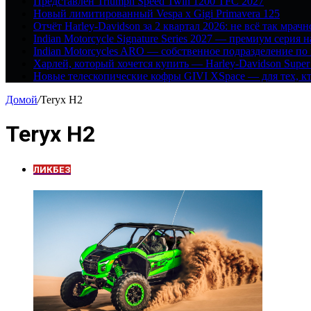
Представлен Triumph Speed Twin 1200 TFC 2027
Новый лимитированный Vespa x Gigi Primavera 125
Отчёт Harley-Davidson за 2 квартал 2026: не всё так мрачн
Indian Motorcycle Signature Series 2027 — премиум серия 
Indian Motorcycles ARO — собственное подразделение по
Харлей, который хочется купить — Harley-Davidson Super
Новые телескопические кофры GIVI XSpace — для тех, кт
Домой
/
Teryx H2
Teryx H2
ЛИКБЕЗ