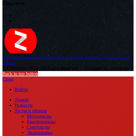
Соц.сети
Политика конфиденциальности и политика обработки персональных
данных
© Copyright 2026, All Rights Reserved |
Designed by muvikone
Back to top button
Close
Войти
Домой
Новости
Тесты и обзоры
Мотоциклы
Квадроциклы
Снегоходы
Экипировка