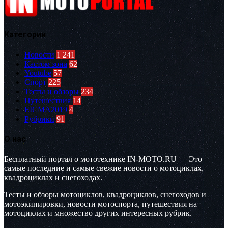
Категории
Новости
1 241
Кастом зона
62
Youtube
57
Спорт
225
Тесты и обзоры
234
Путешествия
14
EICMA2019
4
Рубрики
91
О нас
Бесплатный портал о мототехнике IN-MOTO.RU — Это
самые последние и самые свежие новости о мотоциклах,
квадроциклах и снегоходах.
Тесты и обзоры мотоциклов, квадроциклов, снегоходов и
мотоэкипировки, новости мотоспорта, путешествия на
мотоциклах и множество других интересных рубрик.