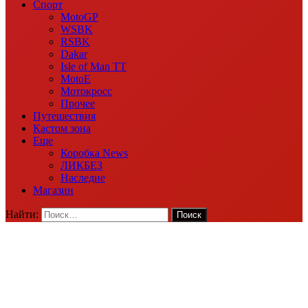
Спорт
MotoGP
WSBK
RSBK
Dakar
Isle of Man TT
MotoE
Мотокросс
Прочее
Путешествия
Кастом зона
Еще
Коробка News
ЛИКБЕЗ
Наследие
Магазин
Найти: