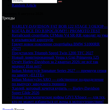
Random Article
Четверг, 6 августа 2026
Тренды
HARLEY-DAVIDSON FAT BOB 122 STAGE 3 ОБЗОР—
КОГДА ВСЕ ПО ВЗРОСЛОМУ! | PROMOTO TEST
Китайский спортбайк CFMoto V4 SR-RR доводят до ума
в итальянской аэротрубе
Грядет новое поколение спортбайка BMW S1000RR
2027!
Представлен Triumph Speed Twin 1200 TFC 2027
Новый лимитированный Vespa x Gigi Primavera 125
Отчёт Harley-Davidson за 2 квартал 2026: не всё так
мрачно! Или нет?
Indian Motorcycle Signature Series 2027 — премиум серия
на замену «ELITE»
Indian Motorcycles ARO — собственное подразделение
по выпуску заводского тюнинга
Харлей, который хочется купить — Harley-Davidson
Super Glide 2026
Новые телескопические кофры GIVI XSpace — для тех,
кто не может избавиться от жены в мотопутешествии!
Домой
/
Tracer