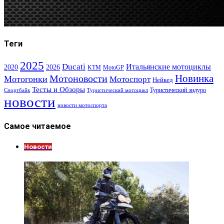
Теги
2025
Ducati
Итальянские мотоциклы
2020
2026
KTM
MotoGP
Новинка
Мотоновости
Мотогонки
Мотоспорт
Нейкед
Тесты и Обзоры
Туристический эндуро
Спортбайк
Туристический мотоцикл
новости
новости мотоспорта
Самое читаемое
Новости