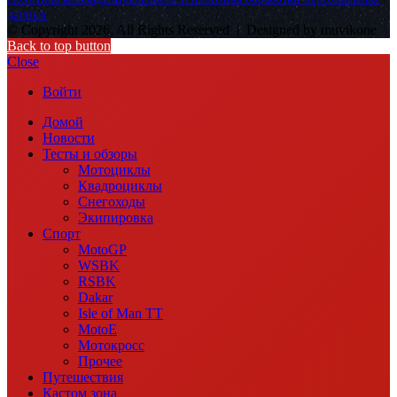
данных
© Copyright 2026, All Rights Reserved |
Designed by muvikone
Back to top button
Close
Войти
Домой
Новости
Тесты и обзоры
Мотоциклы
Квадроциклы
Снегоходы
Экипировка
Спорт
MotoGP
WSBK
RSBK
Dakar
Isle of Man TT
MotoE
Мотокросс
Прочее
Путешествия
Кастом зона