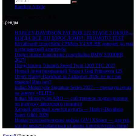
Random Article
Пятница, 7 августа 2026
Тренды
HARLEY-DAVIDSON FAT BOB 122 STAGE 3 ОБЗОР—
КОГДА ВСЕ ПО ВЗРОСЛОМУ! | PROMOTO TEST
Китайский спортбайк CFMoto V4 SR-RR доводят до ума
в итальянской аэротрубе
Грядет новое поколение спортбайка BMW S1000RR
2027!
Представлен Triumph Speed Twin 1200 TFC 2027
Новый лимитированный Vespa x Gigi Primavera 125
Отчёт Harley-Davidson за 2 квартал 2026: не всё так
мрачно! Или нет?
Indian Motorcycle Signature Series 2027 — премиум серия
на замену «ELITE»
Indian Motorcycles ARO — собственное подразделение
по выпуску заводского тюнинга
Харлей, который хочется купить — Harley-Davidson
Super Glide 2026
Новые телескопические кофры GIVI XSpace — для тех,
кто не может избавиться от жены в мотопутешествии!
Домой
/
Трицикл