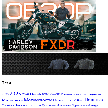
Теги
2025
Ducati
Итальянские мотоциклы
2020
2026
KTM
MotoGP
Новинка
Мотоновости
Мотогонки
Мотоспорт
Нейкед
Тесты и Обзоры
Туристический эндуро
Спортбайк
Туристический мотоцикл