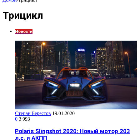
Трицикл
Новости
Степан Берестов
19.01.2020
0
3 993
Polaris Slingshot 2020: Новый мотор 203
л.с. и АКПП