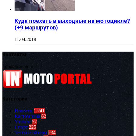
Куда поехать в выходные на мотоцикле?
(+9 маршрутов)
11.04.2018
Контакты
info@in-moto.ru
Категории
Новости
1 241
Кастом зона
62
Youtube
57
Спорт
225
Тесты и обзоры
234