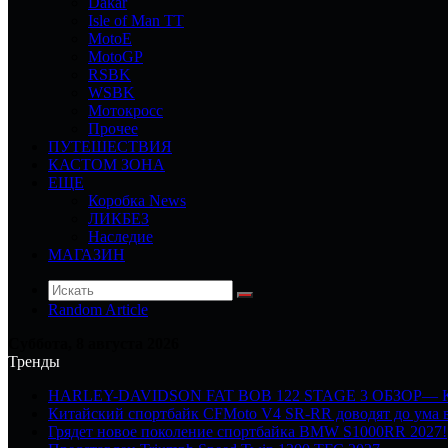
Dakar
Isle of Man TT
MotoE
MotoGP
RSBK
WSBK
Мотокросс
Прочее
ПУТЕШЕСТВИЯ
КАСТОМ ЗОНА
ЕЩЕ
Коробка News
ЛИКБЕЗ
Наследие
МАГАЗИН
Random Article
Суббота, 8 августа 2026
Тренды
HARLEY-DAVIDSON FAT BOB 122 STAGE 3 ОБЗОР—
Китайский спортбайк CFMoto V4 SR-RR доводят до ума в
Грядет новое поколение спортбайка BMW S1000RR 2027!