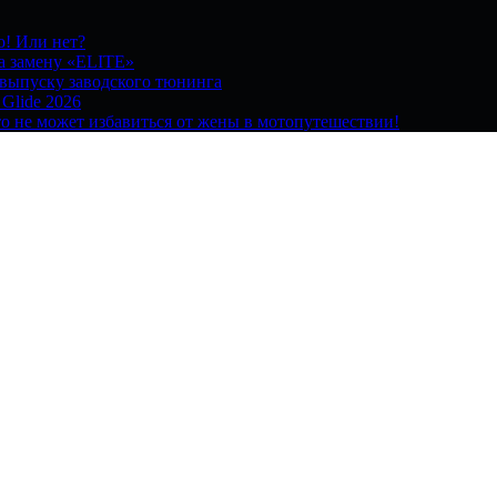
о! Или нет?
на замену «ELITE»
 выпуску заводского тюнинга
 Glide 2026
о не может избавиться от жены в мотопутешествии!