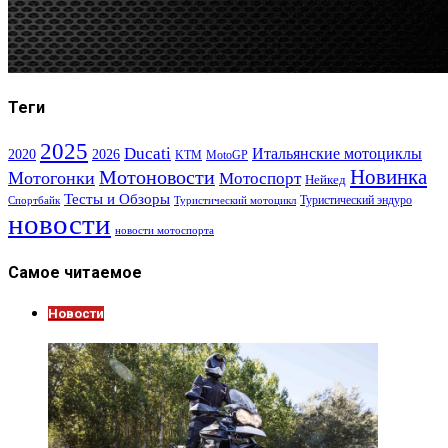
Теги
2025
Ducati
Итальянские мотоциклы
2020
2026
KTM
MotoGP
Новинка
Мотоновости
Мотогонки
Мотоспорт
Нейкед
Тесты и Обзоры
Туристический эндуро
Спортбайк
Туристический мотоцикл
новости
новости мотоспорта
Самое читаемое
Новости