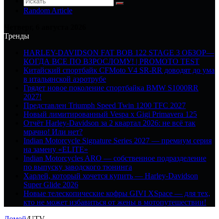
Random Article
Четверг, 6 августа 2026
Тренды
HARLEY-DAVIDSON FAT BOB 122 STAGE 3 ОБЗОР—
КОГДА ВСЕ ПО ВЗРОСЛОМУ! | PROMOTO TEST
Китайский спортбайк CFMoto V4 SR-RR доводят до ума
в итальянской аэротрубе
Грядет новое поколение спортбайка BMW S1000RR
2027!
Представлен Triumph Speed Twin 1200 TFC 2027
Новый лимитированный Vespa x Gigi Primavera 125
Отчёт Harley-Davidson за 2 квартал 2026: не всё так
мрачно! Или нет?
Indian Motorcycle Signature Series 2027 — премиум серия
на замену «ELITE»
Indian Motorcycles ARO — собственное подразделение
по выпуску заводского тюнинга
Харлей, который хочется купить — Harley-Davidson
Super Glide 2026
Новые телескопические кофры GIVI XSpace — для тех,
кто не может избавиться от жены в мотопутешествии!
Домой
/
UTV