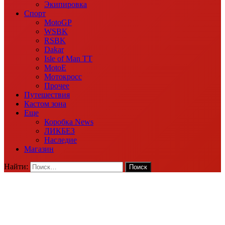
Экипировка
Спорт
MotoGP
WSBK
RSBK
Dakar
Isle of Man TT
MotoE
Мотокросс
Прочее
Путешествия
Кастом зона
Еще
Коробка News
ЛИКБЕЗ
Наследие
Магазин
Найти: