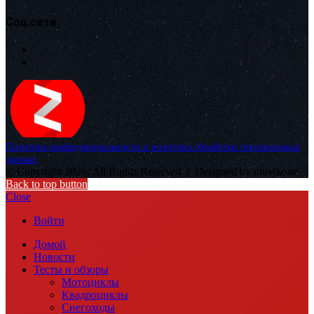
Соц.сети
Политика конфиденциальности и политика обработки персональных
данных
© Copyright 2026, All Rights Reserved |
Designed by muvikone
Back to top button
Close
Войти
Домой
Новости
Тесты и обзоры
Мотоциклы
Квадроциклы
Снегоходы