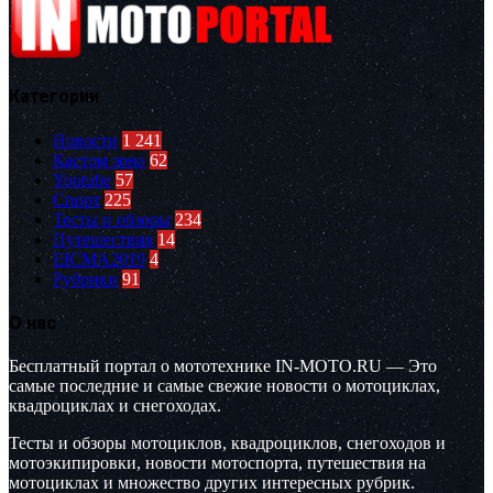
Категории
Новости
1 241
Кастом зона
62
Youtube
57
Спорт
225
Тесты и обзоры
234
Путешествия
14
EICMA2019
4
Рубрики
91
О нас
Бесплатный портал о мототехнике IN-MOTO.RU — Это
самые последние и самые свежие новости о мотоциклах,
квадроциклах и снегоходах.
Тесты и обзоры мотоциклов, квадроциклов, снегоходов и
мотоэкипировки, новости мотоспорта, путешествия на
мотоциклах и множество других интересных рубрик.