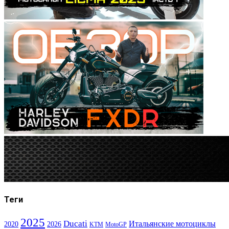
Теги
2025
Ducati
Итальянские мотоциклы
2020
2026
KTM
MotoGP