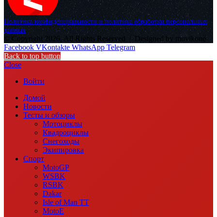
Политика конфиденциальности и политика обработки персональных
данных
© Copyright 2026, All Rights Reserved |
Designed by muvikone
Facebook
VKontakte
WhatsApp
Telegram
Back to top button
Close
Войти
Домой
Новости
Тесты и обзоры
Мотоциклы
Квадроциклы
Снегоходы
Экипировка
Спорт
MotoGP
WSBK
RSBK
Dakar
Isle of Man TT
MotoE