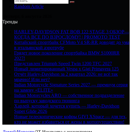
Random Article
Четверг, 6 августа 2026
Тренды
HARLEY-DAVIDSON FAT BOB 122 STAGE 3 ОБЗОР—
КОГДА ВСЕ ПО ВЗРОСЛОМУ! | PROMOTO TEST
Китайский спортбайк CFMoto V4 SR-RR доводят до ума
в итальянской аэротрубе
Грядет новое поколение спортбайка BMW S1000RR
2027!
Представлен Triumph Speed Twin 1200 TFC 2027
Новый лимитированный Vespa x Gigi Primavera 125
Отчёт Harley-Davidson за 2 квартал 2026: не всё так
мрачно! Или нет?
Indian Motorcycle Signature Series 2027 — премиум серия
на замену «ELITE»
Indian Motorcycles ARO — собственное подразделение
по выпуску заводского тюнинга
Харлей, который хочется купить — Harley-Davidson
Super Glide 2026
Новые телескопические кофры GIVI XSpace — для тех,
кто не может избавиться от жены в мотопутешествии!
Домой
/
Новости
/
2T Husqvarna с инжектором