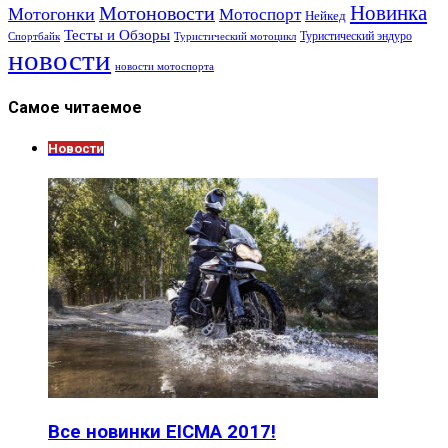
Новинка
Мотоновости
Мотогонки
Мотоспорт
Нейкед
Тесты и Обзоры
Туристический эндуро
Спортбайк
Туристический мотоцикл
новости
новости мотоспорта
Самое читаемое
Новости
Все новинки EICMA 2017!