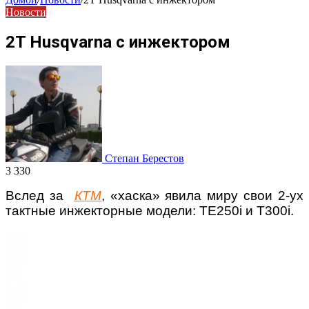
Новости
2T Husqvarna с инжектором
Степан Берестов
3 330
Вслед за
КТМ
, «хаска» явила миру свои 2-ух
тактные инжекторные модели: TE250i и T300i.