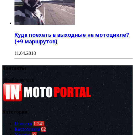
Куда поехать в выходные на мотоцикле?
(+9 маршрутов)
11.04.2018
Контакты
info@in-moto.ru
Категории
Новости
1 241
Кастом зона
62
Youtube
57