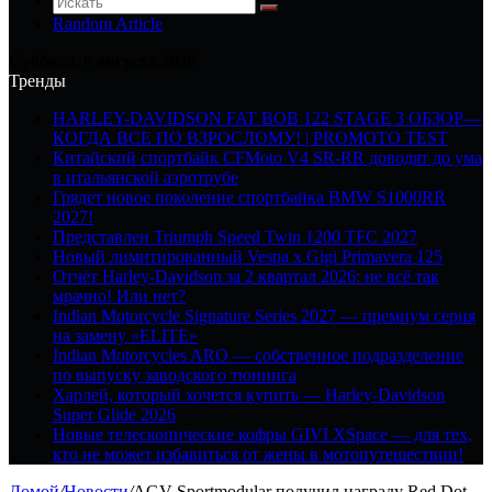
Random Article
Суббота, 8 августа 2026
Тренды
HARLEY-DAVIDSON FAT BOB 122 STAGE 3 ОБЗОР—
КОГДА ВСЕ ПО ВЗРОСЛОМУ! | PROMOTO TEST
Китайский спортбайк CFMoto V4 SR-RR доводят до ума
в итальянской аэротрубе
Грядет новое поколение спортбайка BMW S1000RR
2027!
Представлен Triumph Speed Twin 1200 TFC 2027
Новый лимитированный Vespa x Gigi Primavera 125
Отчёт Harley-Davidson за 2 квартал 2026: не всё так
мрачно! Или нет?
Indian Motorcycle Signature Series 2027 — премиум серия
на замену «ELITE»
Indian Motorcycles ARO — собственное подразделение
по выпуску заводского тюнинга
Харлей, который хочется купить — Harley-Davidson
Super Glide 2026
Новые телескопические кофры GIVI XSpace — для тех,
кто не может избавиться от жены в мотопутешествии!
Домой
/
Новости
/
AGV Sportmodular получил награду Red Dot