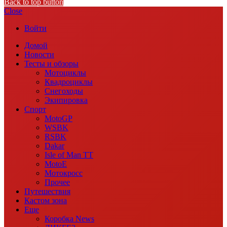
Back to top button
Close
Войти
Домой
Новости
Тесты и обзоры
Мотоциклы
Квадроциклы
Снегоходы
Экипировка
Спорт
MotoGP
WSBK
RSBK
Dakar
Isle of Man TT
MotoE
Мотокросс
Прочее
Путешествия
Кастом зона
Еще
Коробка News