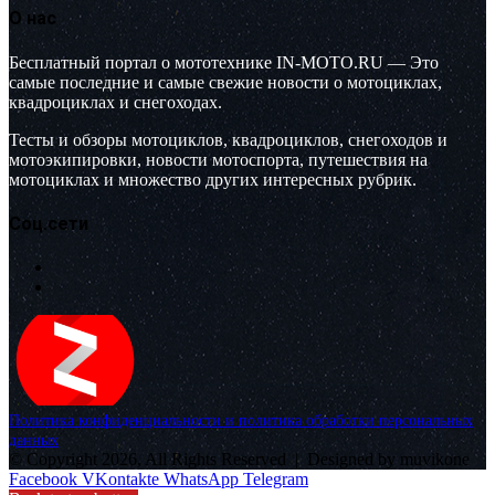
О нас
Бесплатный портал о мототехнике IN-MOTO.RU — Это
самые последние и самые свежие новости о мотоциклах,
квадроциклах и снегоходах.
Тесты и обзоры мотоциклов, квадроциклов, снегоходов и
мотоэкипировки, новости мотоспорта, путешествия на
мотоциклах и множество других интересных рубрик.
Соц.сети
Политика конфиденциальности и политика обработки персональных
данных
© Copyright 2026, All Rights Reserved |
Designed by muvikone
Facebook
VKontakte
WhatsApp
Telegram