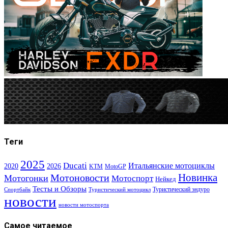
Теги
2025
Ducati
Итальянские мотоциклы
2020
2026
KTM
MotoGP
Новинка
Мотоновости
Мотогонки
Мотоспорт
Нейкед
Тесты и Обзоры
Туристический эндуро
Спортбайк
Туристический мотоцикл
новости
новости мотоспорта
Самое читаемое