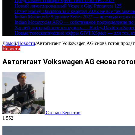
Представлен Triumph Speed Twin 1200 TFC 2027
Новый лимитированный Vespa x Gigi Primavera 125
Отчёт Harley-Davidson за 2 квартал 2026: не всё так мрачн
Indian Motorcycle Signature Series 2027 — премиум серия 
Indian Motorcycles ARO — собственное подразделение по
Харлей, который хочется купить — Harley-Davidson Super
Новые телескопические кофры GIVI XSpace — для тех, кт
Домой
/
Новости
/
Автогигант Volkswagen AG снова готов продать
Новости
Автогигант Volkswagen AG снова гото
Степан Берестов
1 552