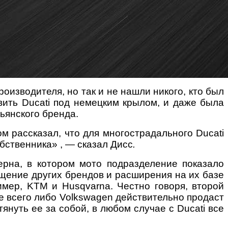
оизводителя, но так и не нашли никого, кто был
вить Ducati под немецким крылом, и даже была
ьянского бренда.
м рассказал, что для многострадального Ducati
бственника» , — сказал Дисс
.
ерна, в котором мото подразделение показало
ощение других брендов и расширения на их базе
имер, KTM и Husqvarna. Честно говоря, второй
ее всего либо Volkswagen действительно продаст
януть ее за собой, в любом случае с Ducati все