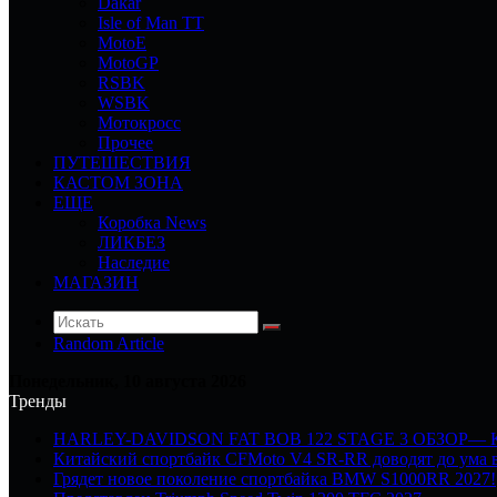
Dakar
Isle of Man TT
MotoE
MotoGP
RSBK
WSBK
Мотокросс
Прочее
ПУТЕШЕСТВИЯ
КАСТОМ ЗОНА
ЕЩЕ
Коробка News
ЛИКБЕЗ
Наследие
МАГАЗИН
Random Article
Понедельник, 10 августа 2026
Тренды
HARLEY-DAVIDSON FAT BOB 122 STAGE 3 ОБЗОР—
Китайский спортбайк CFMoto V4 SR-RR доводят до ума в
Грядет новое поколение спортбайка BMW S1000RR 2027!