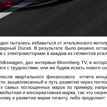
но пытались избавиться от итальянского мотопр
дарный Ducati. В результате было решено оста
 с электромоторами в каждом из сегментов итал
olkswagen, дал интервью Bloomberg TV, в которо
я с трудностями, или же будем искать нового со
после квартального финансового отчета конц
пути, вышеописанный и путь развития через погл
тех самых поглощенных марок по примеру, напр
мобытная и консервативная марка, так что скор
ому в развитии марки гиганту, либо продолжит т