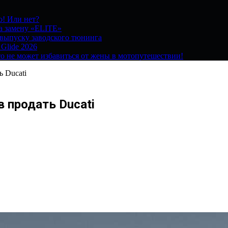
о! Или нет?
на замену «ELITE»
 выпуску заводского тюнинга
 Glide 2026
о не может избавиться от жены в мотопутешествии!
 Ducati
в продать Ducati