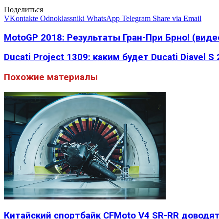
Поделиться
VKontakte
Odnoklassniki
WhatsApp
Telegram
Share via Email
MotoGP 2018: Результаты Гран-При Брно! (виде
Ducati Project 1309: каким будет Ducati Diavel S
Похожие материалы
Китайский спортбайк CFMoto V4 SR-RR доводят