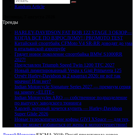
Random Article
Пятница, 7 августа 2026
Тренды
HARLEY-DAVIDSON FAT BOB 122 STAGE 3 ОБЗОР—
КОГДА ВСЕ ПО ВЗРОСЛОМУ! | PROMOTO TEST
Китайский спортбайк CFMoto V4 SR-RR доводят до ума
в итальянской аэротрубе
Грядет новое поколение спортбайка BMW S1000RR
2027!
Представлен Triumph Speed Twin 1200 TFC 2027
Новый лимитированный Vespa x Gigi Primavera 125
Отчёт Harley-Davidson за 2 квартал 2026: не всё так
мрачно! Или нет?
Indian Motorcycle Signature Series 2027 — премиум серия
на замену «ELITE»
Indian Motorcycles ARO — собственное подразделение
по выпуску заводского тюнинга
Харлей, который хочется купить — Harley-Davidson
Super Glide 2026
Новые телескопические кофры GIVI XSpace — для тех,
кто не может избавиться от жены в мотопутешествии!
Домой
/
Новости
/
EICMA 2018: Ducati представила новое