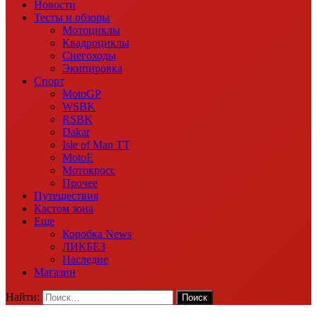
Новости
Тесты и обзоры
Мотоциклы
Квадроциклы
Снегоходы
Экипировка
Спорт
MotoGP
WSBK
RSBK
Dakar
Isle of Man TT
MotoE
Мотокросс
Прочее
Путешествия
Кастом зона
Еще
Коробка News
ЛИКБЕЗ
Наследие
Магазин
Найти: