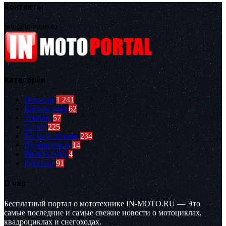
Контакты
info@in-moto.ru
Категории
Новости
1 241
Кастом зона
62
Youtube
57
Спорт
225
Тесты и обзоры
234
Путешествия
14
EICMA2019
4
Рубрики
91
О нас
Бесплатный портал о мототехнике IN-MOTO.RU — Это
самые последние и самые свежие новости о мотоциклах,
квадроциклах и снегоходах.