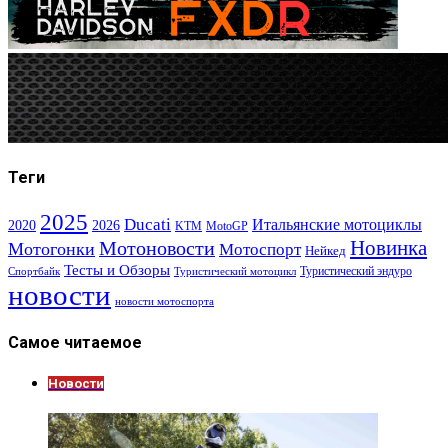
Теги
2025
Ducati
Итальянские мотоциклы
2020
2026
KTM
MotoGP
Новинка
Мотоновости
Мотогонки
Мотоспорт
Нейкед
Тесты и Обзоры
Туристический эндуро
Спортбайк
Туристический мотоцикл
новости
новости мотоспорта
Самое читаемое
Новости