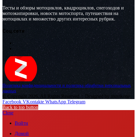
Тесты и обзоры мотоциклов, квадроциклов, снегоходов и
мотоэкипировки, новости мотоспорта, путешествия на
мотоциклах и множество других интересных рубрик.
Соц.сети
Политика конфиденциальности и политика обработки персональных
данных
© Copyright 2026, All Rights Reserved |
Designed by muvikone
Facebook
VKontakte
WhatsApp
Telegram
Back to top button
Close
Войти
Домой