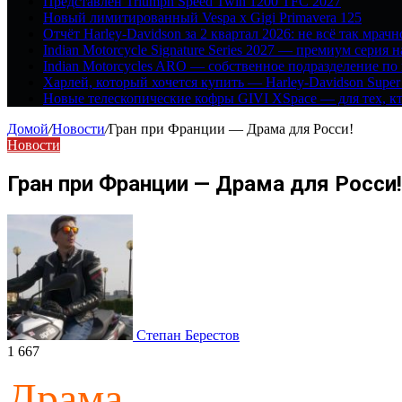
Представлен Triumph Speed Twin 1200 TFC 2027
Новый лимитированный Vespa x Gigi Primavera 125
Отчёт Harley-Davidson за 2 квартал 2026: не всё так мрачн
Indian Motorcycle Signature Series 2027 — премиум серия 
Indian Motorcycles ARO — собственное подразделение по
Харлей, который хочется купить — Harley-Davidson Super
Новые телескопические кофры GIVI XSpace — для тех, кт
Домой
/
Новости
/
Гран при Франции — Драма для Росси!
Новости
Гран при Франции — Драма для Росси!
Степан Берестов
1 667
Драма