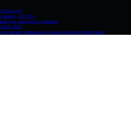
о! Или нет?
на замену «ELITE»
 выпуску заводского тюнинга
 Glide 2026
о не может избавиться от жены в мотопутешествии!