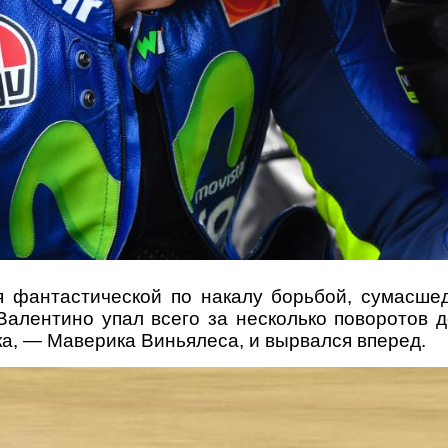
ся фантастической по накалу борьбой, сумасш
 Валентино упал всего за несколько поворотов 
ка, — Маверика Виньялеса, и вырвался вперед.