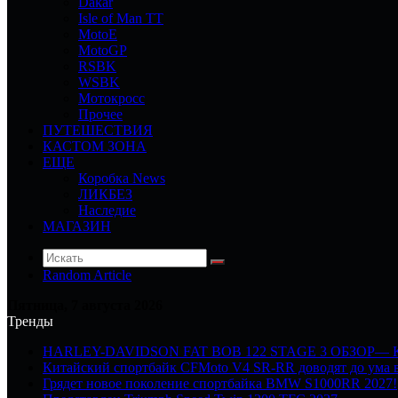
Dakar
Isle of Man TT
MotoE
MotoGP
RSBK
WSBK
Мотокросс
Прочее
ПУТЕШЕСТВИЯ
КАСТОМ ЗОНА
ЕЩЕ
Коробка News
ЛИКБЕЗ
Наследие
МАГАЗИН
Random Article
Пятница, 7 августа 2026
Тренды
HARLEY-DAVIDSON FAT BOB 122 STAGE 3 ОБЗОР—
Китайский спортбайк CFMoto V4 SR-RR доводят до ума в
Грядет новое поколение спортбайка BMW S1000RR 2027!