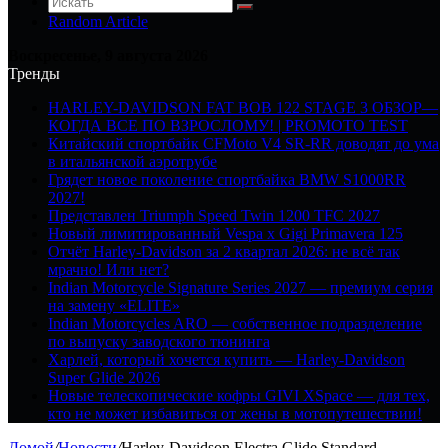
Random Article
Воскресенье, 9 августа 2026
Тренды
HARLEY-DAVIDSON FAT BOB 122 STAGE 3 ОБЗОР—
КОГДА ВСЕ ПО ВЗРОСЛОМУ! | PROMOTO TEST
Китайский спортбайк CFMoto V4 SR-RR доводят до ума
в итальянской аэротрубе
Грядет новое поколение спортбайка BMW S1000RR
2027!
Представлен Triumph Speed Twin 1200 TFC 2027
Новый лимитированный Vespa x Gigi Primavera 125
Отчёт Harley-Davidson за 2 квартал 2026: не всё так
мрачно! Или нет?
Indian Motorcycle Signature Series 2027 — премиум серия
на замену «ELITE»
Indian Motorcycles ARO — собственное подразделение
по выпуску заводского тюнинга
Харлей, который хочется купить — Harley-Davidson
Super Glide 2026
Новые телескопические кофры GIVI XSpace — для тех,
кто не может избавиться от жены в мотопутешествии!
Домой
/
Новости
/
Harley-Davidson Electra Glide Standard —