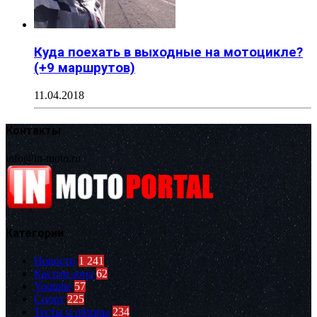
Куда поехать в выходные на мотоцикле?
(+9 маршрутов)
11.04.2018
Контакты
info@in-moto.ru
Категории
Новости
1 241
Кастом зона
62
Youtube
57
Спорт
225
Тесты и обзоры
234