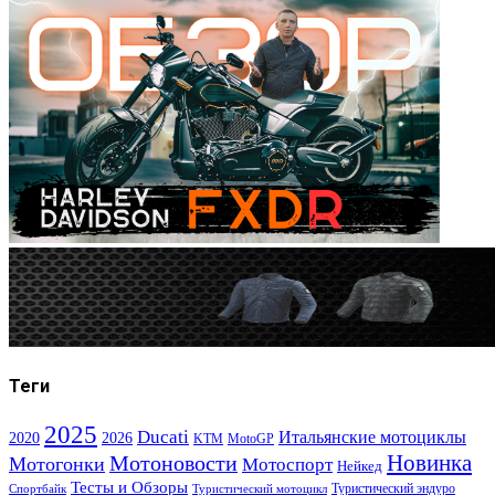
Теги
2025
Ducati
Итальянские мотоциклы
2020
2026
KTM
MotoGP
Новинка
Мотоновости
Мотогонки
Мотоспорт
Нейкед
Тесты и Обзоры
Туристический эндуро
Спортбайк
Туристический мотоцикл