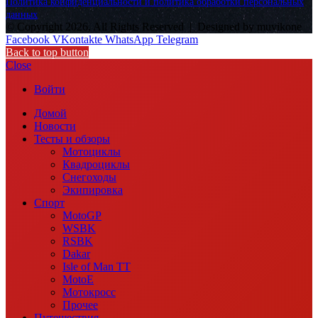
Политика конфиденциальности и политика обработки персональных
данных
© Copyright 2026, All Rights Reserved |
Designed by muvikone
Facebook
VKontakte
WhatsApp
Telegram
Back to top button
Close
Войти
Домой
Новости
Тесты и обзоры
Мотоциклы
Квадроциклы
Снегоходы
Экипировка
Спорт
MotoGP
WSBK
RSBK
Dakar
Isle of Man TT
MotoE
Мотокросс
Прочее
Путешествия