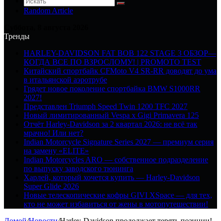
Random Article
Суббота, 8 августа 2026
Тренды
HARLEY-DAVIDSON FAT BOB 122 STAGE 3 ОБЗОР—
КОГДА ВСЕ ПО ВЗРОСЛОМУ! | PROMOTO TEST
Китайский спортбайк CFMoto V4 SR-RR доводят до ума
в итальянской аэротрубе
Грядет новое поколение спортбайка BMW S1000RR
2027!
Представлен Triumph Speed Twin 1200 TFC 2027
Новый лимитированный Vespa x Gigi Primavera 125
Отчёт Harley-Davidson за 2 квартал 2026: не всё так
мрачно! Или нет?
Indian Motorcycle Signature Series 2027 — премиум серия
на замену «ELITE»
Indian Motorcycles ARO — собственное подразделение
по выпуску заводского тюнинга
Харлей, который хочется купить — Harley-Davidson
Super Glide 2026
Новые телескопические кофры GIVI XSpace — для тех,
кто не может избавиться от жены в мотопутешествии!
Домой
/
Новости
/
Harley-Davidson продолжает терять позиции!