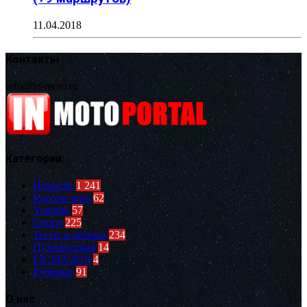
11.04.2018
Контакты
info@in-moto.ru
Категории
Новости
1 241
Кастом зона
62
Youtube
57
Спорт
225
Тесты и обзоры
234
Путешествия
14
EICMA2019
4
Рубрики
91
О нас