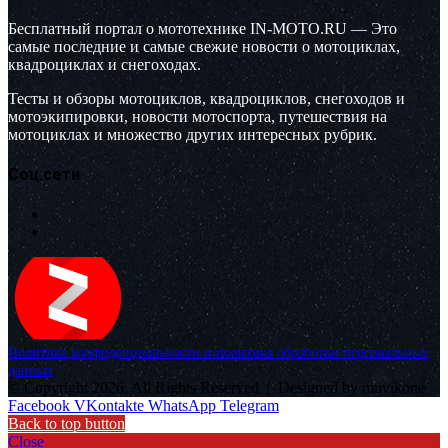
Бесплатный портал о мототехнике IN-MOTO.RU — Это
самые последние и самые свежие новости о мотоциклах,
квадроциклах и снегоходах.
Тесты и обзоры мотоциклов, квадроциклов, снегоходов и
мотоэкипировки, новости мотоспорта, путешествия на
мотоциклах и множество других интересных рубрик.
Соц.сети
Политика конфиденциальности и политика обработки персональных
данных
© Copyright 2026, All Rights Reserved |
Designed by muvikone
Facebook
VKontakte
WhatsApp
Telegram
Back to top button
Close