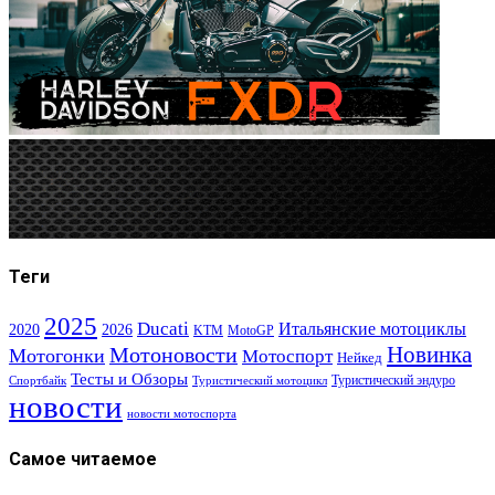
Теги
2025
Ducati
Итальянские мотоциклы
2020
2026
KTM
MotoGP
Новинка
Мотоновости
Мотогонки
Мотоспорт
Нейкед
Тесты и Обзоры
Туристический эндуро
Спортбайк
Туристический мотоцикл
новости
новости мотоспорта
Самое читаемое