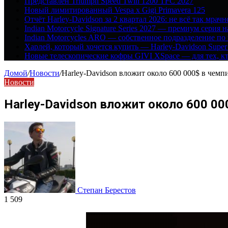
Представлен Triumph Speed Twin 1200 TFC 2027
Новый лимитированный Vespa x Gigi Primavera 125
Отчёт Harley-Davidson за 2 квартал 2026: не всё так мрачн
Indian Motorcycle Signature Series 2027 — премиум серия 
Indian Motorcycles ARO — собственное подразделение по
Харлей, который хочется купить — Harley-Davidson Super
Новые телескопические кофры GIVI XSpace — для тех, кт
Домой
/
Новости
/
Harley-Davidson вложит около 600 000$ в чемпи
Новости
Harley-Davidson вложит около 600 000
Степан Берестов
1 509