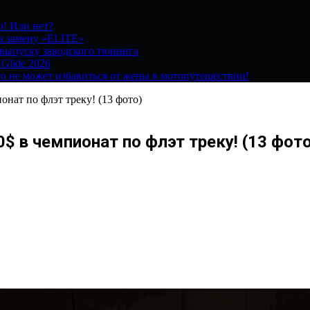
о! Или нет?
на замену «ELITE»
 выпуску заводского тюнинга
 Glide 2026
о не может избавиться от жены в мотопутешествии!
онат по флэт треку! (13 фото)
$ в чемпионат по флэт треку! (13 фото