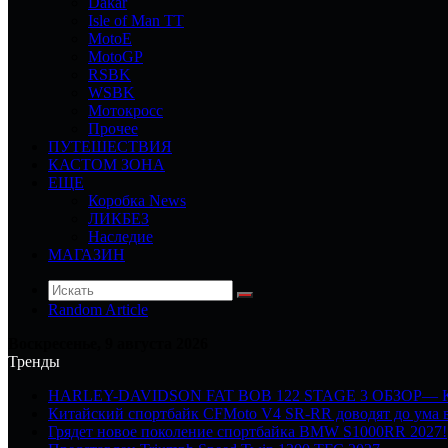
Dakar
Isle of Man TT
MotoE
MotoGP
RSBK
WSBK
Мотокросс
Прочее
ПУТЕШЕСТВИЯ
КАСТОМ ЗОНА
ЕЩЕ
Коробка News
ЛИКБЕЗ
Наследие
МАГАЗИН
Random Article
Воскресенье, 9 августа 2026
Тренды
HARLEY-DAVIDSON FAT BOB 122 STAGE 3 ОБЗОР—
Китайский спортбайк CFMoto V4 SR-RR доводят до ума в
Грядет новое поколение спортбайка BMW S1000RR 2027!