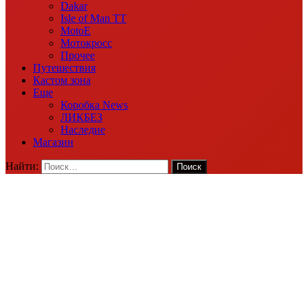
Dakar
Isle of Man TT
MotoE
Мотокросс
Прочее
Путешествия
Кастом зона
Еще
Коробка News
ЛИКБЕЗ
Наследие
Магазин
Найти: