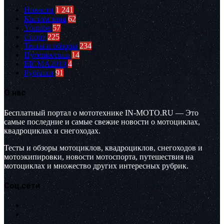
Новости
1 241
Кастом зона
62
Youtube
57
Спорт
225
Тесты и обзоры
234
Путешествия
14
EICMA2019
4
Рубрики
91
О нас
Бесплатный портал о мототехнике IN-MOTO.RU — Это
самые последние и самые свежие новости о мотоциклах,
квадроциклах и снегоходах.
Тесты и обзоры мотоциклов, квадроциклов, снегоходов и
мотоэкипировки, новости мотоспорта, путешествия на
мотоциклах и множество других интересных рубрик.
Соц.сети