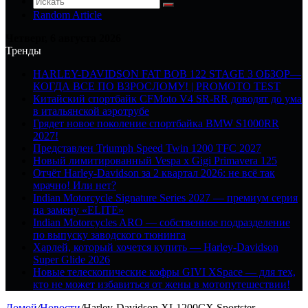
Random Article
Четверг, 6 августа 2026
Тренды
HARLEY-DAVIDSON FAT BOB 122 STAGE 3 ОБЗОР—
КОГДА ВСЕ ПО ВЗРОСЛОМУ! | PROMOTO TEST
Китайский спортбайк CFMoto V4 SR-RR доводят до ума
в итальянской аэротрубе
Грядет новое поколение спортбайка BMW S1000RR
2027!
Представлен Triumph Speed Twin 1200 TFC 2027
Новый лимитированный Vespa x Gigi Primavera 125
Отчёт Harley-Davidson за 2 квартал 2026: не всё так
мрачно! Или нет?
Indian Motorcycle Signature Series 2027 — премиум серия
на замену «ELITE»
Indian Motorcycles ARO — собственное подразделение
по выпуску заводского тюнинга
Харлей, который хочется купить — Harley-Davidson
Super Glide 2026
Новые телескопические кофры GIVI XSpace — для тех,
кто не может избавиться от жены в мотопутешествии!
Домой
/
Новости
/
Harley-Davidson XL1200CX Sportster