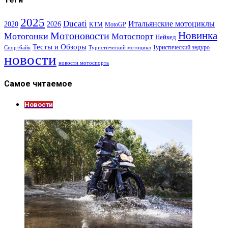
2025
Ducati
Итальянские мотоциклы
2020
2026
KTM
MotoGP
Новинка
Мотоновости
Мотогонки
Мотоспорт
Нейкед
Тесты и Обзоры
Туристический эндуро
Спортбайк
Туристический мотоцикл
новости
новости мотоспорта
Самое читаемое
Новости