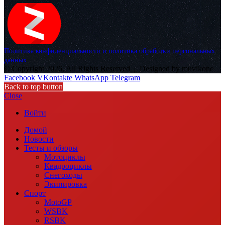
Политика конфиденциальности и политика обработки персональных
данных
© Copyright 2026, All Rights Reserved |
Designed by muvikone
Facebook
VKontakte
WhatsApp
Telegram
Back to top button
Close
Войти
Домой
Новости
Тесты и обзоры
Мотоциклы
Квадроциклы
Снегоходы
Экипировка
Спорт
MotoGP
WSBK
RSBK