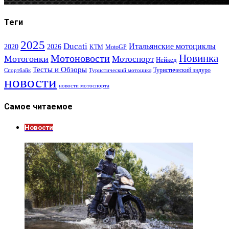
Теги
2025
Ducati
Итальянские мотоциклы
2020
2026
KTM
MotoGP
Новинка
Мотоновости
Мотогонки
Мотоспорт
Нейкед
Тесты и Обзоры
Туристический эндуро
Спортбайк
Туристический мотоцикл
новости
новости мотоспорта
Самое читаемое
Новости