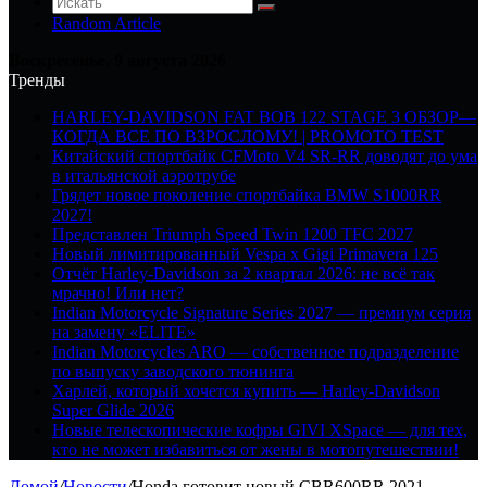
Random Article
Воскресенье, 9 августа 2026
Тренды
HARLEY-DAVIDSON FAT BOB 122 STAGE 3 ОБЗОР—
КОГДА ВСЕ ПО ВЗРОСЛОМУ! | PROMOTO TEST
Китайский спортбайк CFMoto V4 SR-RR доводят до ума
в итальянской аэротрубе
Грядет новое поколение спортбайка BMW S1000RR
2027!
Представлен Triumph Speed Twin 1200 TFC 2027
Новый лимитированный Vespa x Gigi Primavera 125
Отчёт Harley-Davidson за 2 квартал 2026: не всё так
мрачно! Или нет?
Indian Motorcycle Signature Series 2027 — премиум серия
на замену «ELITE»
Indian Motorcycles ARO — собственное подразделение
по выпуску заводского тюнинга
Харлей, который хочется купить — Harley-Davidson
Super Glide 2026
Новые телескопические кофры GIVI XSpace — для тех,
кто не может избавиться от жены в мотопутешествии!
Домой
/
Новости
/
Honda готовит новый CBR600RR 2021