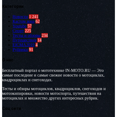
Категории
Новости
1 241
Кастом зона
62
Youtube
57
Спорт
225
Тесты и обзоры
234
Путешествия
14
EICMA2019
4
Рубрики
91
О нас
Бесплатный портал о мототехнике IN-MOTO.RU — Это
самые последние и самые свежие новости о мотоциклах,
квадроциклах и снегоходах.
Тесты и обзоры мотоциклов, квадроциклов, снегоходов и
мотоэкипировки, новости мотоспорта, путешествия на
мотоциклах и множество других интересных рубрик.
Соц.сети