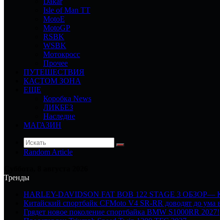
Dakar
Isle of Man TT
MotoE
MotoGP
RSBK
WSBK
Мотокросс
Прочее
ПУТЕШЕСТВИЯ
КАСТОМ ЗОНА
ЕЩЕ
Коробка News
ЛИКБЕЗ
Наследие
МАГАЗИН
Random Article
Суббота, 8 августа 2026
Тренды
HARLEY-DAVIDSON FAT BOB 122 STAGE 3 ОБЗОР—
Китайский спортбайк CFMoto V4 SR-RR доводят до ума в
Грядет новое поколение спортбайка BMW S1000RR 2027!