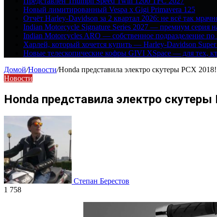
Представлен Triumph Speed Twin 1200 TFC 2027
Новый лимитированный Vespa x Gigi Primavera 125
Отчёт Harley-Davidson за 2 квартал 2026: не всё так мрачн
Indian Motorcycle Signature Series 2027 — премиум серия 
Indian Motorcycles ARO — собственное подразделение по
Харлей, который хочется купить — Harley-Davidson Super
Новые телескопические кофры GIVI XSpace — для тех, кт
Домой
/
Новости
/
Honda представила электро скутеры PCX 2018!
Новости
Honda представила электро скутеры 
Степан Берестов
1 758