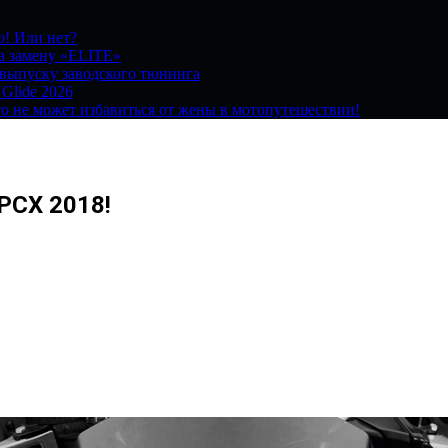
о! Или нет?
на замену «ELITE»
 выпуску заводского тюнинга
 Glide 2026
о не может избавиться от жены в мотопутешествии!
PCX 2018!