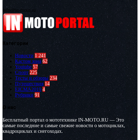
info@in-moto.ru
Категории
Новости
1 241
Кастом зона
62
Youtube
57
Спорт
225
Тесты и обзоры
234
Путешествия
14
EICMA2019
4
Рубрики
91
О нас
Бесплатный портал о мототехнике IN-MOTO.RU — Это
самые последние и самые свежие новости о мотоциклах,
квадроциклах и снегоходах.