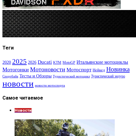
Теги
2025
Ducati
Итальянские мотоциклы
2020
2026
KTM
MotoGP
Новинка
Мотоновости
Мотогонки
Мотоспорт
Нейкед
Тесты и Обзоры
Туристический эндуро
Спортбайк
Туристический мотоцикл
новости
новости мотоспорта
Самое читаемое
Новости