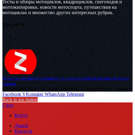
Тесты и обзоры мотоциклов, квадроциклов, снегоходов и
мотоэкипировки, новости мотоспорта, путешествия на
мотоциклах и множество других интересных рубрик.
Соц.сети
Политика конфиденциальности и политика обработки персональных
данных
© Copyright 2026, All Rights Reserved |
Designed by muvikone
Facebook
VKontakte
WhatsApp
Telegram
Back to top button
Close
Войти
Домой
Новости