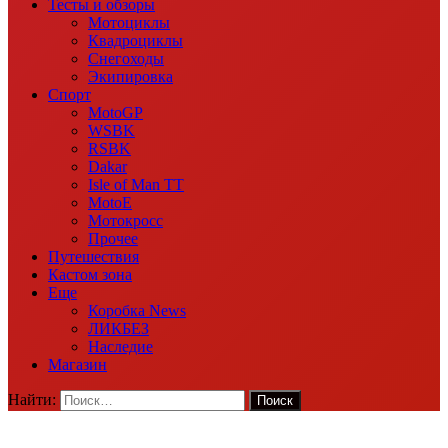
Тесты и обзоры
Мотоциклы
Квадроциклы
Снегоходы
Экипировка
Спорт
MotoGP
WSBK
RSBK
Dakar
Isle of Man TT
MotoE
Мотокросс
Прочее
Путешествия
Кастом зона
Еще
Коробка News
ЛИКБЕЗ
Наследие
Магазин
Найти: