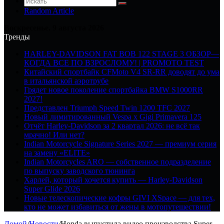
Random Article
Воскресенье, 9 августа 2026
Тренды
HARLEY-DAVIDSON FAT BOB 122 STAGE 3 ОБЗОР—
КОГДА ВСЕ ПО ВЗРОСЛОМУ! | PROMOTO TEST
Китайский спортбайк CFMoto V4 SR-RR доводят до ума
в итальянской аэротрубе
Грядет новое поколение спортбайка BMW S1000RR
2027!
Представлен Triumph Speed Twin 1200 TFC 2027
Новый лимитированный Vespa x Gigi Primavera 125
Отчёт Harley-Davidson за 2 квартал 2026: не всё так
мрачно! Или нет?
Indian Motorcycle Signature Series 2027 — премиум серия
на замену «ELITE»
Indian Motorcycles ARO — собственное подразделение
по выпуску заводского тюнинга
Харлей, который хочется купить — Harley-Davidson
Super Glide 2026
Новые телескопические кофры GIVI XSpace — для тех,
кто не может избавиться от жены в мотопутешествии!
Домой
/
Новости
/
Honda выпустила видео производства Super