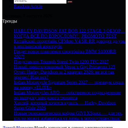
Random Article
Пятница, 7 августа 2026
Тренды
HARLEY-DAVIDSON FAT BOB 122 STAGE 3 ОБЗОР—
КОГДА ВСЕ ПО ВЗРОСЛОМУ! | PROMOTO TEST
Китайский спортбайк CFMoto V4 SR-RR доводят до ума
в итальянской аэротрубе
Грядет новое поколение спортбайка BMW S1000RR
2027!
Представлен Triumph Speed Twin 1200 TFC 2027
Новый лимитированный Vespa x Gigi Primavera 125
Отчёт Harley-Davidson за 2 квартал 2026: не всё так
мрачно! Или нет?
Indian Motorcycle Signature Series 2027 — премиум серия
на замену «ELITE»
Indian Motorcycles ARO — собственное подразделение
по выпуску заводского тюнинга
Харлей, который хочется купить — Harley-Davidson
Super Glide 2026
Новые телескопические кофры GIVI XSpace — для тех,
кто не может избавиться от жены в мотопутешествии!
Домой
/
Новости
/
Honda запускает в серию электроскутер