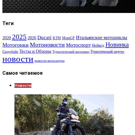
Теги
2025
Ducati
Итальянские мотоциклы
2020
2026
KTM
MotoGP
Новинка
Мотоновости
Мотогонки
Мотоспорт
Нейкед
Тесты и Обзоры
Туристический эндуро
Спортбайк
Туристический мотоцикл
новости
новости мотоспорта
Самое читаемое
Новости