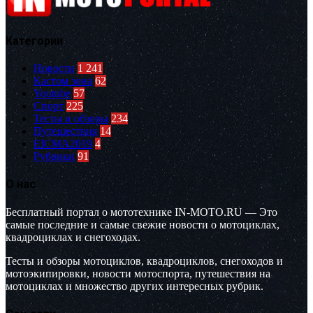
Категории
Новости
1 241
Кастом зона
62
Youtube
57
Спорт
225
Тесты и обзоры
234
Путешествия
14
EICMA2019
4
Рубрики
91
О нас
Бесплатный портал о мототехнике IN-MOTO.RU — Это
самые последние и самые свежие новости о мотоциклах,
квадроциклах и снегоходах.
Тесты и обзоры мотоциклов, квадроциклов, снегоходов и
мотоэкипировки, новости мотоспорта, путешествия на
мотоциклах и множество других интересных рубрик.