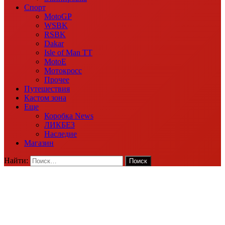
Спорт
MotoGP
WSBK
RSBK
Dakar
Isle of Man TT
MotoE
Мотокросс
Прочее
Путешествия
Кастом зона
Еще
Коробка News
ЛИКБЕЗ
Наследие
Магазин
Найти: