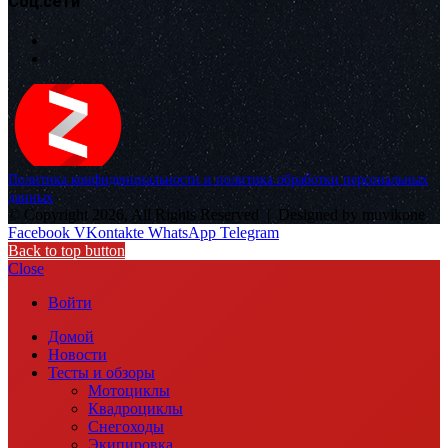
Соц.сети
Политика конфиденциальности и политика обработки персональных
данных
© Copyright 2026, All Rights Reserved |
Designed by muvikone
Facebook
VKontakte
WhatsApp
Telegram
Back to top button
Close
Войти
Домой
Новости
Тесты и обзоры
Мотоциклы
Квадроциклы
Снегоходы
Экипировка