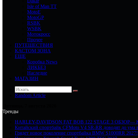
Dakar
Isle of Man TT
MotoE
MotoGP
RSBK
WSBK
Мотокросс
Прочее
ПУТЕШЕСТВИЯ
КАСТОМ ЗОНА
ЕЩЕ
Коробка News
ЛИКБЕЗ
Наследие
МАГАЗИН
Random Article
Пятница, 7 августа 2026
Тренды
HARLEY-DAVIDSON FAT BOB 122 STAGE 3 ОБЗОР—
Китайский спортбайк CFMoto V4 SR-RR доводят до ума в
Грядет новое поколение спортбайка BMW S1000RR 2027!