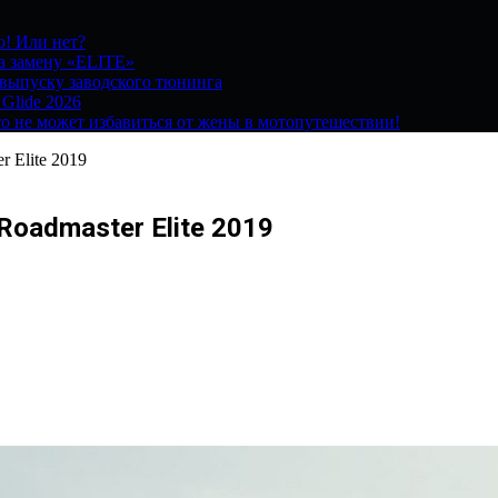
о! Или нет?
на замену «ELITE»
 выпуску заводского тюнинга
 Glide 2026
о не может избавиться от жены в мотопутешествии!
 Elite 2019
oadmaster Elite 2019