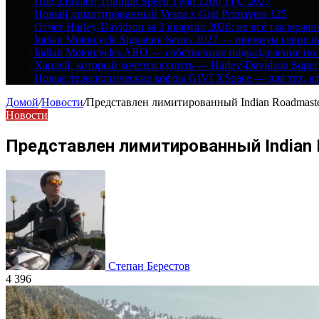
Представлен Triumph Speed Twin 1200 TFC 2027
Новый лимитированный Vespa x Gigi Primavera 125
Отчёт Harley-Davidson за 2 квартал 2026: не всё так мрачн
Indian Motorcycle Signature Series 2027 — премиум серия 
Indian Motorcycles ARO — собственное подразделение по
Харлей, который хочется купить — Harley-Davidson Super
Новые телескопические кофры GIVI XSpace — для тех, кт
Домой
/
Новости
/
Представлен лимитированный Indian Roadmaster
Новости
Представлен лимитированный Indian R
Степан Берестов
4 396