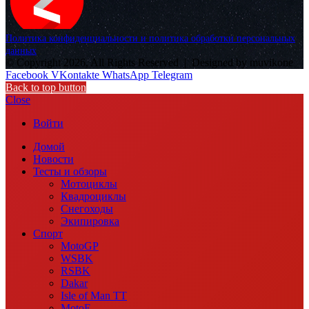
Политика конфиденциальности и политика обработки персональных
данных
© Copyright 2026, All Rights Reserved |
Designed by muvikone
Facebook
VKontakte
WhatsApp
Telegram
Back to top button
Close
Войти
Домой
Новости
Тесты и обзоры
Мотоциклы
Квадроциклы
Снегоходы
Экипировка
Спорт
MotoGP
WSBK
RSBK
Dakar
Isle of Man TT
MotoE