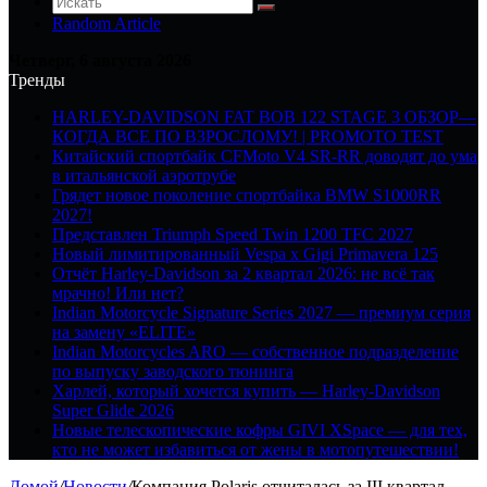
Random Article
Четверг, 6 августа 2026
Тренды
HARLEY-DAVIDSON FAT BOB 122 STAGE 3 ОБЗОР—
КОГДА ВСЕ ПО ВЗРОСЛОМУ! | PROMOTO TEST
Китайский спортбайк CFMoto V4 SR-RR доводят до ума
в итальянской аэротрубе
Грядет новое поколение спортбайка BMW S1000RR
2027!
Представлен Triumph Speed Twin 1200 TFC 2027
Новый лимитированный Vespa x Gigi Primavera 125
Отчёт Harley-Davidson за 2 квартал 2026: не всё так
мрачно! Или нет?
Indian Motorcycle Signature Series 2027 — премиум серия
на замену «ELITE»
Indian Motorcycles ARO — собственное подразделение
по выпуску заводского тюнинга
Харлей, который хочется купить — Harley-Davidson
Super Glide 2026
Новые телескопические кофры GIVI XSpace — для тех,
кто не может избавиться от жены в мотопутешествии!
Домой
/
Новости
/
Компания Polaris отчиталась за III квартал