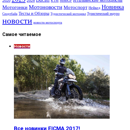
Ducati
Итальянские мотоциклы
2020
2026
KTM
MotoGP
Новинка
Мотоновости
Мотогонки
Мотоспорт
Нейкед
Тесты и Обзоры
Туристический эндуро
Спортбайк
Туристический мотоцикл
новости
новости мотоспорта
Самое читаемое
Новости
Все новинки EICMA 2017!