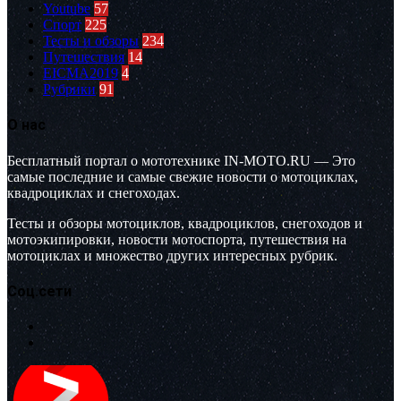
Youtube
57
Спорт
225
Тесты и обзоры
234
Путешествия
14
EICMA2019
4
Рубрики
91
О нас
Бесплатный портал о мототехнике IN-MOTO.RU — Это
самые последние и самые свежие новости о мотоциклах,
квадроциклах и снегоходах.
Тесты и обзоры мотоциклов, квадроциклов, снегоходов и
мотоэкипировки, новости мотоспорта, путешествия на
мотоциклах и множество других интересных рубрик.
Соц.сети