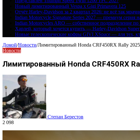
Представлен Triumph Speed Twin 1200 TFC 2027
Новый лимитированный Vespa x Gigi Primavera 125
Отчёт Harley-Davidson за 2 квартал 2026: не всё так мрачн
Indian Motorcycle Signature Series 2027 — премиум серия 
Indian Motorcycles ARO — собственное подразделение по
Харлей, который хочется купить — Harley-Davidson Super
Новые телескопические кофры GIVI XSpace — для тех, кт
Домой
/
Новости
/
Лимитированный Honda CRF450RX Rally 2025
Новости
Лимитированный Honda CRF450RX Rall
Степан Берестов
2 098