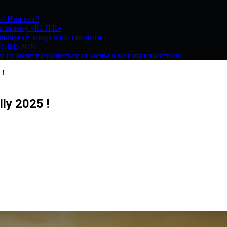
о! Или нет?
на замену «ELITE»
 выпуску заводского тюнинга
 Glide 2026
о не может избавиться от жены в мотопутешествии!
 !
y 2025 !