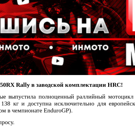
50RX Rally в заводской комплектации HRC!
вые выпустила полноценный раллийный мотоцикл
т 138 кг и доступна исключительно для европей
ом в чемпионате EnduroGP).
просу.