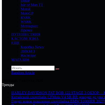
Dakar
Isle of Man TT
MotoE
MotoGP
RSBK
WSBK
Мотокросс
Прочее
ПУТЕШЕСТВИЯ
КАСТОМ ЗОНА
ЕЩЕ
Коробка News
ЛИКБЕЗ
Наследие
МАГАЗИН
Random Article
Пятница, 7 августа 2026
Тренды
HARLEY-DAVIDSON FAT BOB 122 STAGE 3 ОБЗОР—
Китайский спортбайк CFMoto V4 SR-RR доводят до ума в
Грядет новое поколение спортбайка BMW S1000RR 2027!