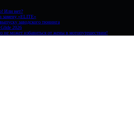
о! Или нет?
на замену «ELITE»
 выпуску заводского тюнинга
 Glide 2026
о не может избавиться от жены в мотопутешествии!