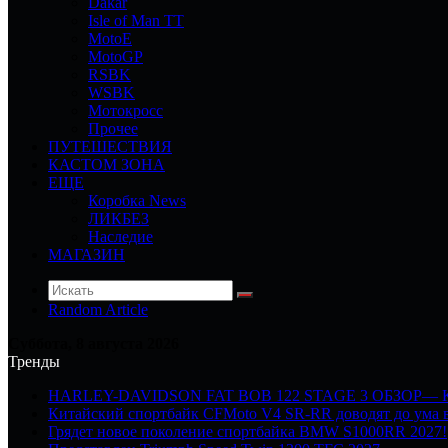
Dakar
Isle of Man TT
MotoE
MotoGP
RSBK
WSBK
Мотокросс
Прочее
ПУТЕШЕСТВИЯ
КАСТОМ ЗОНА
ЕЩЕ
Коробка News
ЛИКБЕЗ
Наследие
МАГАЗИН
Random Article
Суббота, 8 августа 2026
Тренды
HARLEY-DAVIDSON FAT BOB 122 STAGE 3 ОБЗОР—
Китайский спортбайк CFMoto V4 SR-RR доводят до ума в
Грядет новое поколение спортбайка BMW S1000RR 2027!