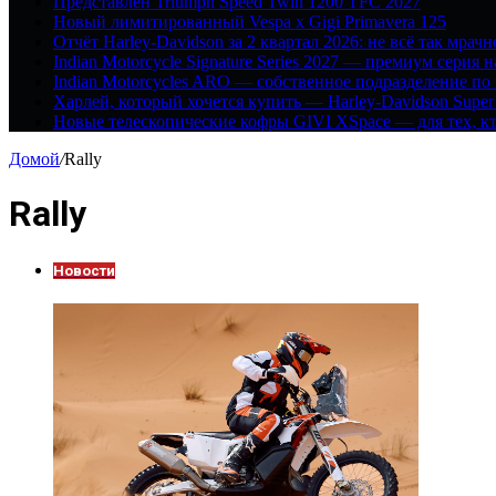
Представлен Triumph Speed Twin 1200 TFC 2027
Новый лимитированный Vespa x Gigi Primavera 125
Отчёт Harley-Davidson за 2 квартал 2026: не всё так мрачн
Indian Motorcycle Signature Series 2027 — премиум серия 
Indian Motorcycles ARO — собственное подразделение по
Харлей, который хочется купить — Harley-Davidson Super
Новые телескопические кофры GIVI XSpace — для тех, кт
Домой
/
Rally
Rally
Новости