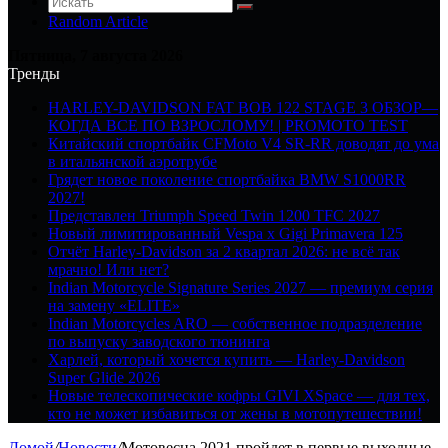
Random Article
Пятница, 7 августа 2026
Тренды
HARLEY-DAVIDSON FAT BOB 122 STAGE 3 ОБЗОР—
КОГДА ВСЕ ПО ВЗРОСЛОМУ! | PROMOTO TEST
Китайский спортбайк CFMoto V4 SR-RR доводят до ума
в итальянской аэротрубе
Грядет новое поколение спортбайка BMW S1000RR
2027!
Представлен Triumph Speed Twin 1200 TFC 2027
Новый лимитированный Vespa x Gigi Primavera 125
Отчёт Harley-Davidson за 2 квартал 2026: не всё так
мрачно! Или нет?
Indian Motorcycle Signature Series 2027 — премиум серия
на замену «ELITE»
Indian Motorcycles ARO — собственное подразделение
по выпуску заводского тюнинга
Харлей, который хочется купить — Harley-Davidson
Super Glide 2026
Новые телескопические кофры GIVI XSpace — для тех,
кто не может избавиться от жены в мотопутешествии!
Домой
/
Новости
/
Мотовесна 2021 пройдет в первые выходные