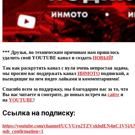
***
Друзья, по техническим причинам нам пришлось
удалить свой YOUTUBE канал и создать
НОВЫЙ
!
Так как раскрутить канал с нуля очень непростая задача,
мы просим вас поддержать канал
ИНМОТО
подпиской, а
выходящие на нем видео лайками и комментариями!
Спасибо всем за поддержку, мы благодарим вас за то, что
Вы нас читаете и смотрите, до новых встреч на
сайте
и
на
YOUTUBE
!
Ссылка на подписку:
https://youtube.com/channel/UCVUro2TZVxkhdEN4nC1VSjA
sub_confirmation=1