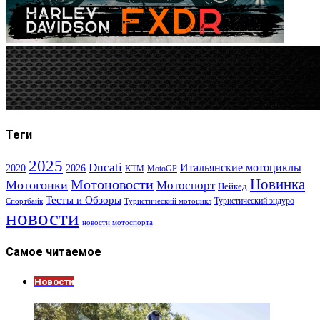
Теги
2025
Ducati
Итальянские мотоциклы
2020
2026
KTM
MotoGP
Новинка
Мотоновости
Мотогонки
Мотоспорт
Нейкед
Тесты и Обзоры
Туристический эндуро
Спортбайк
Туристический мотоцикл
новости
новости мотоспорта
Самое читаемое
Новости