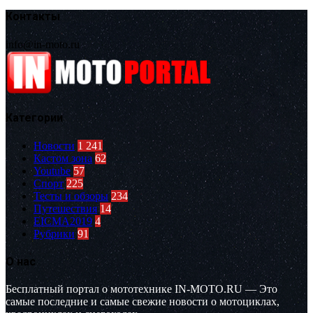
Контакты
info@in-moto.ru
Категории
Новости
1 241
Кастом зона
62
Youtube
57
Спорт
225
Тесты и обзоры
234
Путешествия
14
EICMA2019
4
Рубрики
91
О нас
Бесплатный портал о мототехнике IN-MOTO.RU — Это
самые последние и самые свежие новости о мотоциклах,