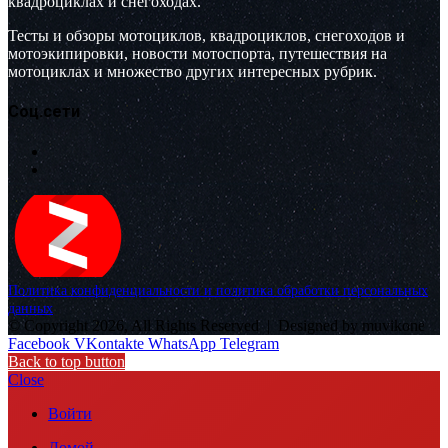
квадроциклах и снегоходах.
Тесты и обзоры мотоциклов, квадроциклов, снегоходов и
мотоэкипировки, новости мотоспорта, путешествия на
мотоциклах и множество других интересных рубрик.
Соц.сети
Политика конфиденциальности и политика обработки персональных
данных
© Copyright 2026, All Rights Reserved |
Designed by muvikone
Facebook
VKontakte
WhatsApp
Telegram
Back to top button
Close
Войти
Домой