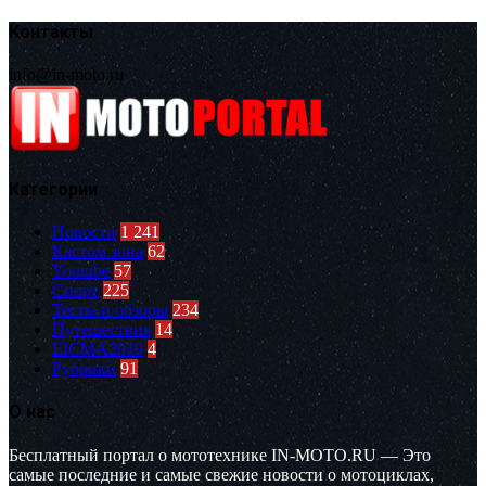
Контакты
info@in-moto.ru
Категории
Новости
1 241
Кастом зона
62
Youtube
57
Спорт
225
Тесты и обзоры
234
Путешествия
14
EICMA2019
4
Рубрики
91
О нас
Бесплатный портал о мототехнике IN-MOTO.RU — Это
самые последние и самые свежие новости о мотоциклах,