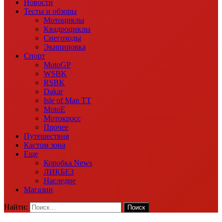
Новости
Тесты и обзоры
Мотоциклы
Квадроциклы
Снегоходы
Экипировка
Спорт
MotoGP
WSBK
RSBK
Dakar
Isle of Man TT
MotoE
Мотокросс
Прочее
Путешествия
Кастом зона
Еще
Коробка News
ЛИКБЕЗ
Наследие
Магазин
Найти: