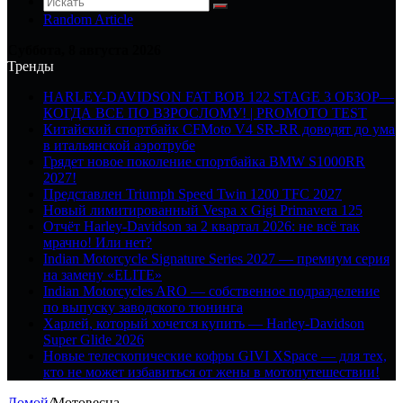
Random Article
Суббота, 8 августа 2026
Тренды
HARLEY-DAVIDSON FAT BOB 122 STAGE 3 ОБЗОР—
КОГДА ВСЕ ПО ВЗРОСЛОМУ! | PROMOTO TEST
Китайский спортбайк CFMoto V4 SR-RR доводят до ума
в итальянской аэротрубе
Грядет новое поколение спортбайка BMW S1000RR
2027!
Представлен Triumph Speed Twin 1200 TFC 2027
Новый лимитированный Vespa x Gigi Primavera 125
Отчёт Harley-Davidson за 2 квартал 2026: не всё так
мрачно! Или нет?
Indian Motorcycle Signature Series 2027 — премиум серия
на замену «ELITE»
Indian Motorcycles ARO — собственное подразделение
по выпуску заводского тюнинга
Харлей, который хочется купить — Harley-Davidson
Super Glide 2026
Новые телескопические кофры GIVI XSpace — для тех,
кто не может избавиться от жены в мотопутешествии!
Домой
/
Мотовесна