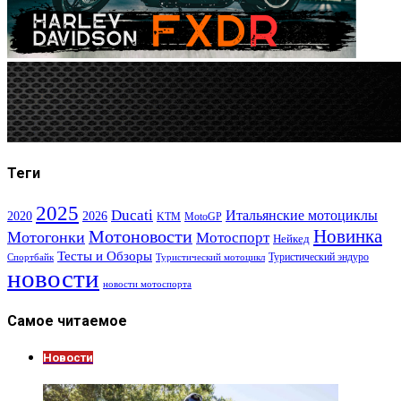
Теги
2025
Ducati
Итальянские мотоциклы
2020
2026
KTM
MotoGP
Новинка
Мотоновости
Мотогонки
Мотоспорт
Нейкед
Тесты и Обзоры
Туристический эндуро
Спортбайк
Туристический мотоцикл
новости
новости мотоспорта
Самое читаемое
Новости