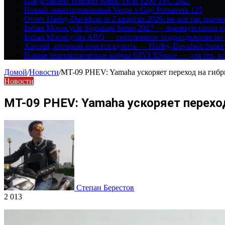
Представлен Triumph Speed Twin 1200 TFC 2027
Новый лимитированный Vespa x Gigi Primavera 125
Отчёт Harley-Davidson за 2 квартал 2026: не всё так мрачн
Indian Motorcycle Signature Series 2027 — премиум серия 
Indian Motorcycles ARO — собственное подразделение по
Харлей, который хочется купить — Harley-Davidson Super
Новые телескопические кофры GIVI XSpace — для тех, кт
Домой
/
Новости
/
MT-09 PHEV: Yamaha ускоряет переход на гиб
Новости
MT-09 PHEV: Yamaha ускоряет перехо
Степан Берестов
2 013