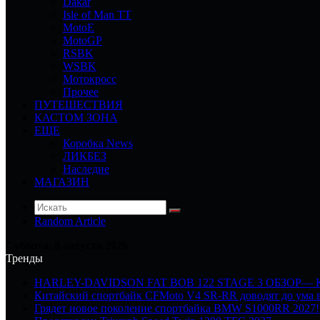
Dakar
Isle of Man TT
MotoE
MotoGP
RSBK
WSBK
Мотокросс
Прочее
ПУТЕШЕСТВИЯ
КАСТОМ ЗОНА
ЕЩЕ
Коробка News
ЛИКБЕЗ
Наследие
МАГАЗИН
Random Article
Суббота, 8 августа 2026
Тренды
HARLEY-DAVIDSON FAT BOB 122 STAGE 3 ОБЗОР—
Китайский спортбайк CFMoto V4 SR-RR доводят до ума в
Грядет новое поколение спортбайка BMW S1000RR 2027!