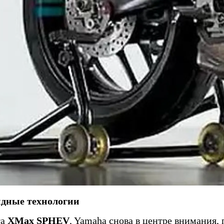
идные технологии
та
XMax SPHEV
, Yamaha снова в центре внимания,