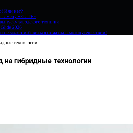
о! Или нет?
на замену «ELITE»
 выпуску заводского тюнинга
 Glide 2026
о не может избавиться от жены в мотопутешествии!
ридные технологии
д на гибридные технологии