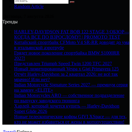
Random Article
Пятница, 7 августа 2026
Тренды
HARLEY-DAVIDSON FAT BOB 122 STAGE 3 ОБЗОР—
КОГДА ВСЕ ПО ВЗРОСЛОМУ! | PROMOTO TEST
Китайский спортбайк CFMoto V4 SR-RR доводят до ума
в итальянской аэротрубе
Грядет новое поколение спортбайка BMW S1000RR
2027!
Представлен Triumph Speed Twin 1200 TFC 2027
Новый лимитированный Vespa x Gigi Primavera 125
Отчёт Harley-Davidson за 2 квартал 2026: не всё так
мрачно! Или нет?
Indian Motorcycle Signature Series 2027 — премиум серия
на замену «ELITE»
Indian Motorcycles ARO — собственное подразделение
по выпуску заводского тюнинга
Харлей, который хочется купить — Harley-Davidson
Super Glide 2026
Новые телескопические кофры GIVI XSpace — для тех,
кто не может избавиться от жены в мотопутешествии!
Домой
/
Гибрид