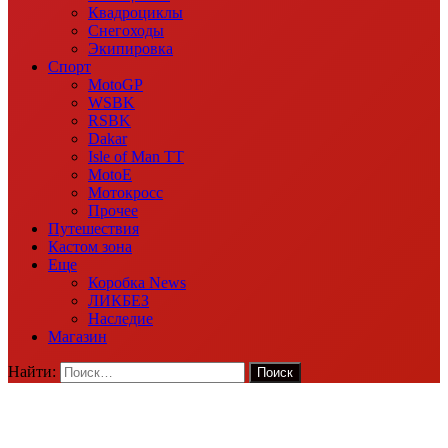
Квадроциклы
Снегоходы
Экипировка
Спорт
MotoGP
WSBK
RSBK
Dakar
Isle of Man TT
MotoE
Мотокросс
Прочее
Путешествия
Кастом зона
Еще
Коробка News
ЛИКБЕЗ
Наследие
Магазин
Найти: