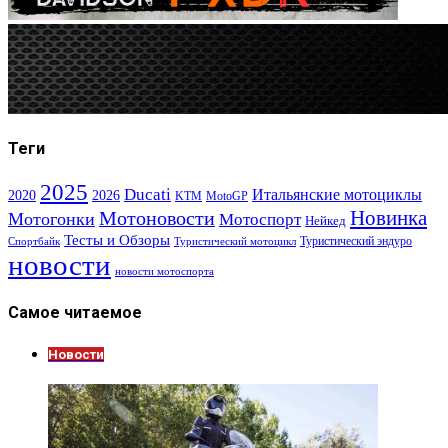
Теги
2025
Ducati
Итальянские мотоциклы
2020
2026
KTM
MotoGP
Новинка
Мотоновости
Мотогонки
Мотоспорт
Нейкед
Тесты и Обзоры
Туристический эндуро
Спортбайк
Туристический мотоцикл
новости
новости мотоспорта
Самое читаемое
Новости