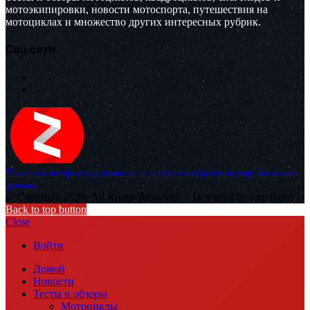
мотоэкипировки, новости мотоспорта, путешествия на
мотоциклах и множество других интересных рубрик.
Соц.сети
Политика конфиденциальности и политика обработки персональных
данных
© Copyright 2026, All Rights Reserved |
Designed by muvikone
Back to top button
Close
Войти
Домой
Новости
Тесты и обзоры
Мотоциклы