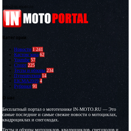
info@in-moto.ru
Категории
Новости
1 241
Кастом зона
62
Youtube
57
Спорт
225
Тесты и обзоры
234
Путешествия
14
EICMA2019
4
Рубрики
91
О нас
Бесплатный портал о мототехнике IN-MOTO.RU — Это
самые последние и самые свежие новости о мотоциклах,
квадроциклах и снегоходах.
Тесты и обзоры мотоциклов, квадроциклов, снегоходов и