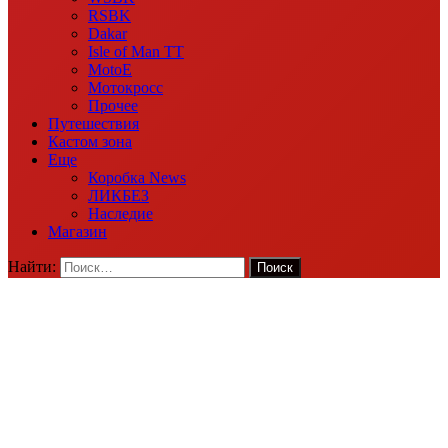
RSBK
Dakar
Isle of Man TT
MotoE
Мотокросс
Прочее
Путешествия
Кастом зона
Еще
Коробка News
ЛИКБЕЗ
Наследие
Магазин
Найти: