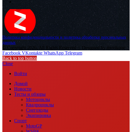
Политика конфиденциальности и политика обработки персональных
данных
© Copyright 2026, All Rights Reserved |
Designed by muvikone
Facebook
VKontakte
WhatsApp
Telegram
Back to top button
Close
Войти
Домой
Новости
Тесты и обзоры
Мотоциклы
Квадроциклы
Снегоходы
Экипировка
Спорт
MotoGP
WSBK