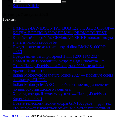
Random Article
Пятница, 7 августа 2026
Тренды
HARLEY-DAVIDSON FAT BOB 122 STAGE 3 ОБЗОР—
КОГДА ВСЕ ПО ВЗРОСЛОМУ! | PROMOTO TEST
Китайский спортбайк CFMoto V4 SR-RR доводят до ума
в итальянской аэротрубе
Грядет новое поколение спортбайка BMW S1000RR
2027!
Представлен Triumph Speed Twin 1200 TFC 2027
Новый лимитированный Vespa x Gigi Primavera 125
Отчёт Harley-Davidson за 2 квартал 2026: не всё так
мрачно! Или нет?
Indian Motorcycle Signature Series 2027 — премиум серия
на замену «ELITE»
Indian Motorcycles ARO — собственное подразделение
по выпуску заводского тюнинга
Харлей, который хочется купить — Harley-Davidson
Super Glide 2026
Новые телескопические кофры GIVI XSpace — для тех,
кто не может избавиться от жены в мотопутешествии!
Домой
/
Новости
/
BMW Motorrad патентует гибридный