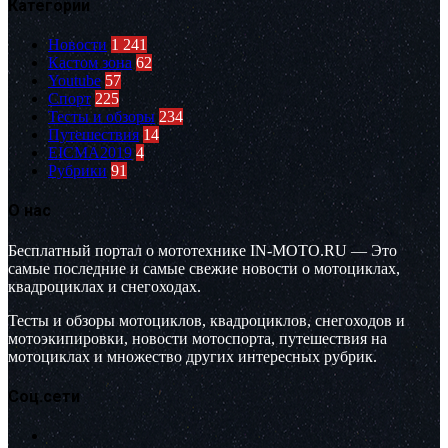
Категории
Новости
1 241
Кастом зона
62
Youtube
57
Спорт
225
Тесты и обзоры
234
Путешествия
14
EICMA2019
4
Рубрики
91
О нас
Бесплатный портал о мототехнике IN-MOTO.RU — Это
самые последние и самые свежие новости о мотоциклах,
квадроциклах и снегоходах.
Тесты и обзоры мотоциклов, квадроциклов, снегоходов и
мотоэкипировки, новости мотоспорта, путешествия на
мотоциклах и множество других интересных рубрик.
Соц.сети