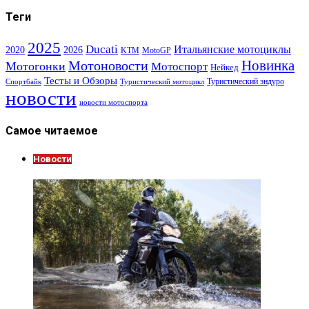
Теги
2025
Ducati
Итальянские мотоциклы
2020
2026
KTM
MotoGP
Новинка
Мотоновости
Мотогонки
Мотоспорт
Нейкед
Тесты и Обзоры
Туристический эндуро
Спортбайк
Туристический мотоцикл
новости
новости мотоспорта
Самое читаемое
Новости