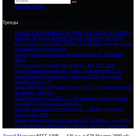
Random Article
Воскресенье, 9 августа 2026
Тренды
HARLEY-DAVIDSON FAT BOB 122 STAGE 3 ОБЗОР—
КОГДА ВСЕ ПО ВЗРОСЛОМУ! | PROMOTO TEST
Китайский спортбайк CFMoto V4 SR-RR доводят до ума
в итальянской аэротрубе
Грядет новое поколение спортбайка BMW S1000RR
2027!
Представлен Triumph Speed Twin 1200 TFC 2027
Новый лимитированный Vespa x Gigi Primavera 125
Отчёт Harley-Davidson за 2 квартал 2026: не всё так
мрачно! Или нет?
Indian Motorcycle Signature Series 2027 — премиум серия
на замену «ELITE»
Indian Motorcycles ARO — собственное подразделение
по выпуску заводского тюнинга
Харлей, который хочется купить — Harley-Davidson
Super Glide 2026
Новые телескопические кофры GIVI XSpace — для тех,
кто не может избавиться от жены в мотопутешествии!
Домой
/
Новости
/
MTT 420R — 420 л.с. и 678 Нм при 2000 об/