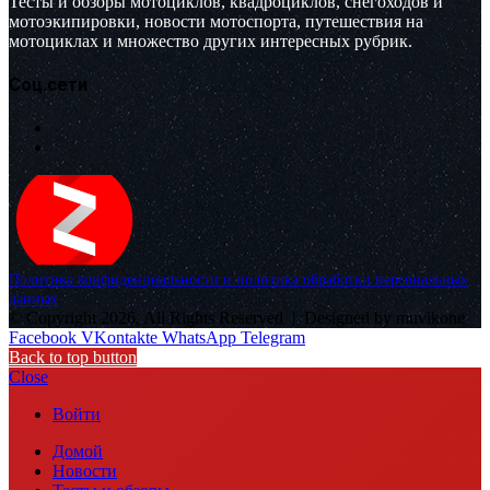
Тесты и обзоры мотоциклов, квадроциклов, снегоходов и
мотоэкипировки, новости мотоспорта, путешествия на
мотоциклах и множество других интересных рубрик.
Соц.сети
Политика конфиденциальности и политика обработки персональных
данных
© Copyright 2026, All Rights Reserved |
Designed by muvikone
Facebook
VKontakte
WhatsApp
Telegram
Back to top button
Close
Войти
Домой
Новости