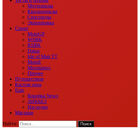
Тесты и обзоры
Мотоциклы
Квадроциклы
Снегоходы
Экипировка
Спорт
MotoGP
WSBK
RSBK
Dakar
Isle of Man TT
MotoE
Мотокросс
Прочее
Путешествия
Кастом зона
Еще
Коробка News
ЛИКБЕЗ
Наследие
Магазин
Найти: