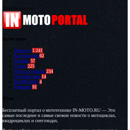
info@in-moto.ru
Категории
Новости
1 241
Кастом зона
62
Youtube
57
Спорт
225
Тесты и обзоры
234
Путешествия
14
EICMA2019
4
Рубрики
91
О нас
Бесплатный портал о мототехнике IN-MOTO.RU — Это
самые последние и самые свежие новости о мотоциклах,
квадроциклах и снегоходах.