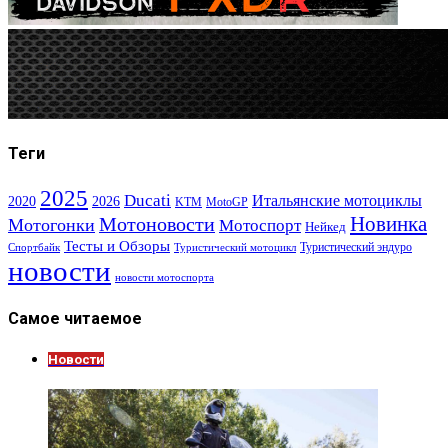
Теги
2025
Ducati
Итальянские мотоциклы
2020
2026
KTM
MotoGP
Новинка
Мотоновости
Мотогонки
Мотоспорт
Нейкед
Тесты и Обзоры
Туристический эндуро
Спортбайк
Туристический мотоцикл
новости
новости мотоспорта
Самое читаемое
Новости