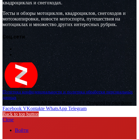
квадроциклах и снегоходах.
Тесты и обзоры мотоциклов, квадроциклов, снегоходов и
мотоэкипировки, новости мотоспорта, путешествия на
мотоциклах и множество других интересных рубрик.
Соц.сети
Политика конфиденциальности и политика обработки персональных
данных
© Copyright 2026, All Rights Reserved |
Designed by muvikone
Facebook
VKontakte
WhatsApp
Telegram
Back to top button
Close
Войти