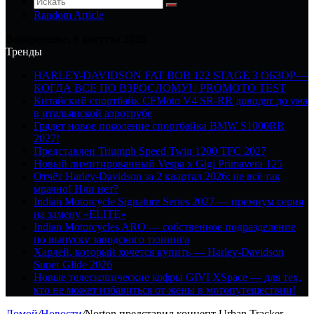
Random Article
Воскресенье, 9 августа 2026
Тренды
HARLEY-DAVIDSON FAT BOB 122 STAGE 3 ОБЗОР—
КОГДА ВСЕ ПО ВЗРОСЛОМУ! | PROMOTO TEST
Китайский спортбайк CFMoto V4 SR-RR доводят до ума
в итальянской аэротрубе
Грядет новое поколение спортбайка BMW S1000RR
2027!
Представлен Triumph Speed Twin 1200 TFC 2027
Новый лимитированный Vespa x Gigi Primavera 125
Отчёт Harley-Davidson за 2 квартал 2026: не всё так
мрачно! Или нет?
Indian Motorcycle Signature Series 2027 — премиум серия
на замену «ELITE»
Indian Motorcycles ARO — собственное подразделение
по выпуску заводского тюнинга
Харлей, который хочется купить — Harley-Davidson
Super Glide 2026
Новые телескопические кофры GIVI XSpace — для тех,
кто не может избавиться от жены в мотопутешествии!
Домой
/
Новости
/
Norton представил концепт Urban Tracker