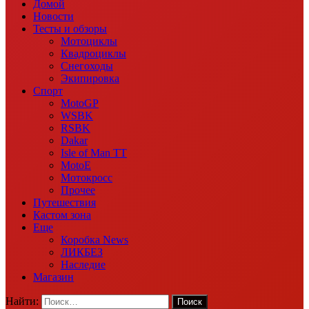
Домой
Новости
Тесты и обзоры
Мотоциклы
Квадроциклы
Снегоходы
Экипировка
Спорт
MotoGP
WSBK
RSBK
Dakar
Isle of Man TT
MotoE
Мотокросс
Прочее
Путешествия
Кастом зона
Еще
Коробка News
ЛИКБЕЗ
Наследие
Магазин
Найти: