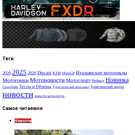
Теги
2025
Ducati
Итальянские мотоциклы
2020
2026
KTM
MotoGP
Новинка
Мотоновости
Мотогонки
Мотоспорт
Нейкед
Тесты и Обзоры
Туристический эндуро
Спортбайк
Туристический мотоцикл
новости
новости мотоспорта
Самое читаемое
Новости