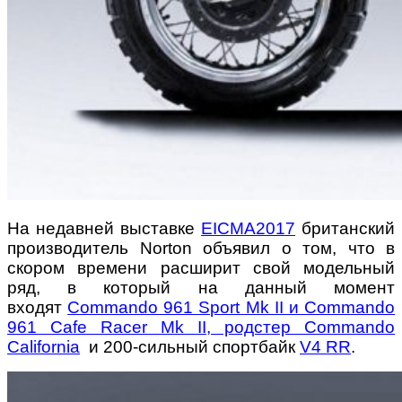
На недавней выставке
EICMA2017
британский
производитель Norton объявил о том, что в
скором времени расширит свой модельный
ряд, в который на данный момент
входят
Commando 961 Sport Mk II и Commando
961 Cafe Racer Mk II, родстер Commando
California
и 200-сильный спортбайк
V4 RR
.