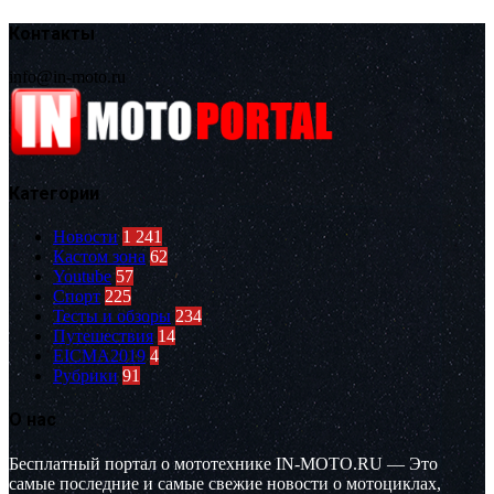
Контакты
info@in-moto.ru
Категории
Новости
1 241
Кастом зона
62
Youtube
57
Спорт
225
Тесты и обзоры
234
Путешествия
14
EICMA2019
4
Рубрики
91
О нас
Бесплатный портал о мототехнике IN-MOTO.RU — Это
самые последние и самые свежие новости о мотоциклах,