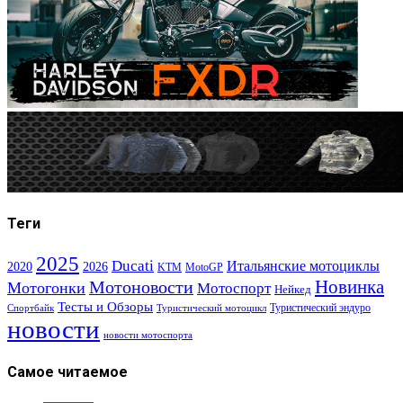
Теги
2025
Ducati
Итальянские мотоциклы
2020
2026
KTM
MotoGP
Новинка
Мотоновости
Мотогонки
Мотоспорт
Нейкед
Тесты и Обзоры
Туристический эндуро
Спортбайк
Туристический мотоцикл
новости
новости мотоспорта
Самое читаемое