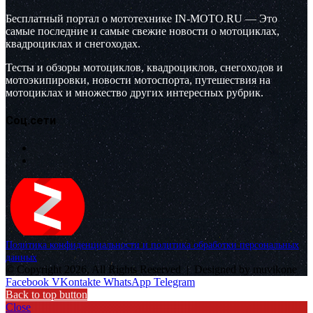
Бесплатный портал о мототехнике IN-MOTO.RU — Это
самые последние и самые свежие новости о мотоциклах,
квадроциклах и снегоходах.
Тесты и обзоры мотоциклов, квадроциклов, снегоходов и
мотоэкипировки, новости мотоспорта, путешествия на
мотоциклах и множество других интересных рубрик.
Соц.сети
Политика конфиденциальности и политика обработки персональных
данных
© Copyright 2026, All Rights Reserved |
Designed by muvikone
Facebook
VKontakte
WhatsApp
Telegram
Back to top button
Close