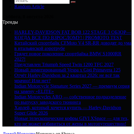
Random Article
Суббота, 8 августа 2026
Тренды
HARLEY-DAVIDSON FAT BOB 122 STAGE 3 ОБЗОР—
КОГДА ВСЕ ПО ВЗРОСЛОМУ! | PROMOTO TEST
Китайский спортбайк CFMoto V4 SR-RR доводят до ума
в итальянской аэротрубе
Грядет новое поколение спортбайка BMW S1000RR
2027!
Представлен Triumph Speed Twin 1200 TFC 2027
Новый лимитированный Vespa x Gigi Primavera 125
Отчёт Harley-Davidson за 2 квартал 2026: не всё так
мрачно! Или нет?
Indian Motorcycle Signature Series 2027 — премиум серия
на замену «ELITE»
Indian Motorcycles ARO — собственное подразделение
по выпуску заводского тюнинга
Харлей, который хочется купить — Harley-Davidson
Super Glide 2026
Новые телескопические кофры GIVI XSpace — для тех,
кто не может избавиться от жены в мотопутешествии!
Домой
/
Новости
/
Новинка от Showa