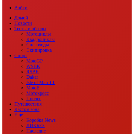
Войти
Домой
Новости
Тесты и обзоры
Мотоциклы
Квадроциклы
Снегоходы
Экипировка
Спорт
MotoGP
WSBK
RSBK
Dakar
Isle of Man TT
MotoE
Мотокросс
Прочее
Путешествия
Кастом зона
Еще
Коробка News
ЛИКБЕЗ
Наследие