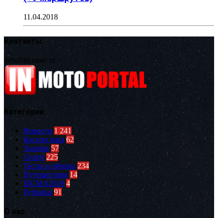
11.04.2018
Контакты
info@in-moto.ru
Категории
Новости
1 241
Кастом зона
62
Youtube
57
Спорт
225
Тесты и обзоры
234
Путешествия
14
EICMA2019
4
Рубрики
91
О нас