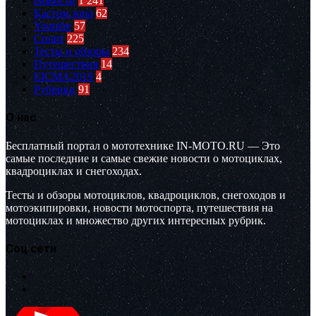
Новости
1 241
Кастом зона
62
Youtube
57
Спорт
225
Тесты и обзоры
234
Путешествия
14
EICMA2019
4
Рубрики
91
О нас
Бесплатный портал о мототехнике IN-MOTO.RU — Это
самые последние и самые свежие новости о мотоциклах,
квадроциклах и снегоходах.
Тесты и обзоры мотоциклов, квадроциклов, снегоходов и
мотоэкипировки, новости мотоспорта, путешествия на
мотоциклах и множество других интересных рубрик.
Соц.сети