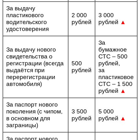
За выдачу
пластикового
2 000
3 000
водительского
рублей
рублей
▲
удостоверения
За
За выдачу нового
бумажное
свидетельства о
СТС – 500
регистрации (всегда
500
рублей,
выдаётся при
рублей
за
перерегистрации
пластиковое
автомобиля)
СТС – 1 500
рублей
▲
За паспорт нового
поколения (с чипом,
3 500
5 000
в основном для
рублей
рублей
▲
заграницы)
За паспорт нового