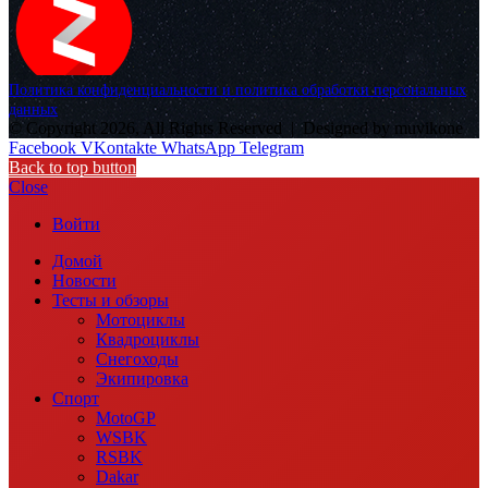
Политика конфиденциальности и политика обработки персональных
данных
© Copyright 2026, All Rights Reserved |
Designed by muvikone
Facebook
VKontakte
WhatsApp
Telegram
Back to top button
Close
Войти
Домой
Новости
Тесты и обзоры
Мотоциклы
Квадроциклы
Снегоходы
Экипировка
Спорт
MotoGP
WSBK
RSBK
Dakar