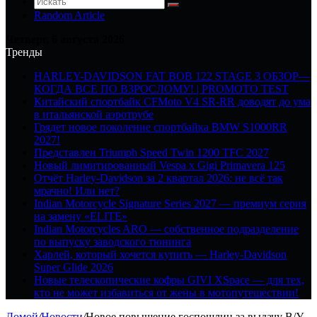
Random Article
Четверг, 6 августа 2026
Тренды
HARLEY-DAVIDSON FAT BOB 122 STAGE 3 ОБЗОР—
КОГДА ВСЕ ПО ВЗРОСЛОМУ! | PROMOTO TEST
Китайский спортбайк CFMoto V4 SR-RR доводят до ума
в итальянской аэротрубе
Грядет новое поколение спортбайка BMW S1000RR
2027!
Представлен Triumph Speed Twin 1200 TFC 2027
Новый лимитированный Vespa x Gigi Primavera 125
Отчёт Harley-Davidson за 2 квартал 2026: не всё так
мрачно! Или нет?
Indian Motorcycle Signature Series 2027 — премиум серия
на замену «ELITE»
Indian Motorcycles ARO — собственное подразделение
по выпуску заводского тюнинга
Харлей, который хочется купить — Harley-Davidson
Super Glide 2026
Новые телескопические кофры GIVI XSpace — для тех,
кто не может избавиться от жены в мотопутешествии!
Домой
/
Новости
/
Новое повышение госпошлин за выдачу В/У,