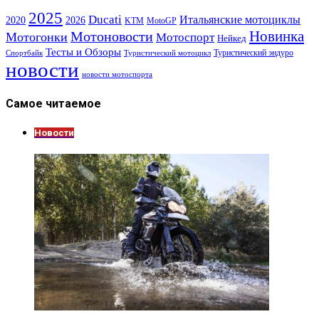
2025
Ducati
Итальянские мотоциклы
2020
2026
KTM
MotoGP
Новинка
Мотоновости
Мотогонки
Мотоспорт
Нейкед
Тесты и Обзоры
Туристический эндуро
Спортбайк
Туристический мотоцикл
новости
новости мотоспорта
Самое читаемое
Новости