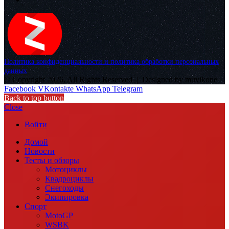
Политика конфиденциальности и политика обработки персональных
данных
© Copyright 2026, All Rights Reserved |
Designed by muvikone
Facebook
VKontakte
WhatsApp
Telegram
Back to top button
Close
Войти
Домой
Новости
Тесты и обзоры
Мотоциклы
Квадроциклы
Снегоходы
Экипировка
Спорт
MotoGP
WSBK