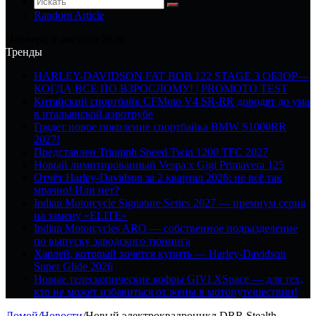
Random Article
Четверг, 6 августа 2026
Тренды
HARLEY-DAVIDSON FAT BOB 122 STAGE 3 ОБЗОР—
КОГДА ВСЕ ПО ВЗРОСЛОМУ! | PROMOTO TEST
Китайский спортбайк CFMoto V4 SR-RR доводят до ума
в итальянской аэротрубе
Грядет новое поколение спортбайка BMW S1000RR
2027!
Представлен Triumph Speed Twin 1200 TFC 2027
Новый лимитированный Vespa x Gigi Primavera 125
Отчёт Harley-Davidson за 2 квартал 2026: не всё так
мрачно! Или нет?
Indian Motorcycle Signature Series 2027 — премиум серия
на замену «ELITE»
Indian Motorcycles ARO — собственное подразделение
по выпуску заводского тюнинга
Харлей, который хочется купить — Harley-Davidson
Super Glide 2026
Новые телескопические кофры GIVI XSpace — для тех,
кто не может избавиться от жены в мотопутешествии!
Домой
/
Новости
/
Новый электроквадроцикл DRR Stealth