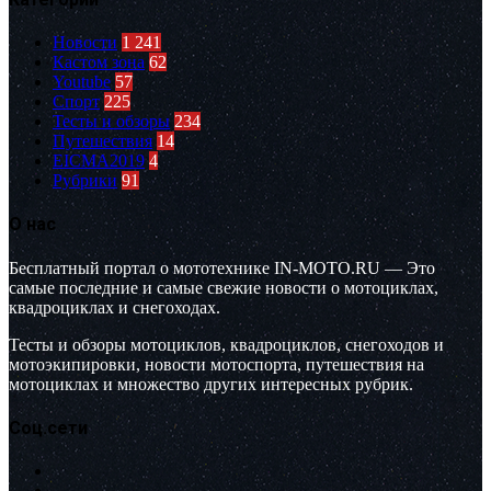
Новости
1 241
Кастом зона
62
Youtube
57
Спорт
225
Тесты и обзоры
234
Путешествия
14
EICMA2019
4
Рубрики
91
О нас
Бесплатный портал о мототехнике IN-MOTO.RU — Это
самые последние и самые свежие новости о мотоциклах,
квадроциклах и снегоходах.
Тесты и обзоры мотоциклов, квадроциклов, снегоходов и
мотоэкипировки, новости мотоспорта, путешествия на
мотоциклах и множество других интересных рубрик.
Соц.сети