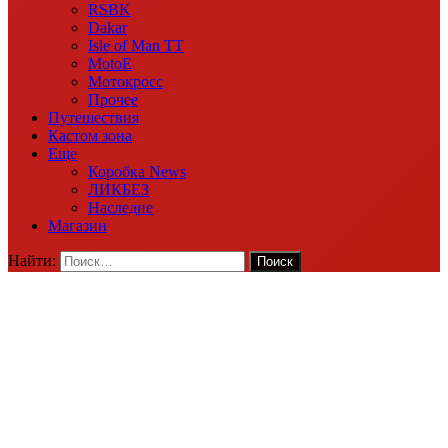
RSBK
Dakar
Isle of Man TT
MotoE
Мотокросс
Прочее
Путешествия
Кастом зона
Еще
Коробка News
ЛИКБЕЗ
Наследие
Магазин
Найти: