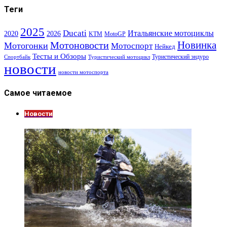
Теги
2025
Ducati
Итальянские мотоциклы
2020
2026
KTM
MotoGP
Новинка
Мотоновости
Мотогонки
Мотоспорт
Нейкед
Тесты и Обзоры
Туристический эндуро
Спортбайк
Туристический мотоцикл
новости
новости мотоспорта
Самое читаемое
Новости