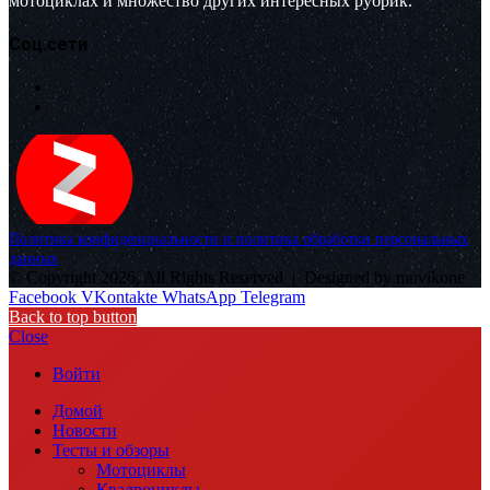
мотоциклах и множество других интересных рубрик.
Соц.сети
Политика конфиденциальности и политика обработки персональных
данных
© Copyright 2026, All Rights Reserved |
Designed by muvikone
Facebook
VKontakte
WhatsApp
Telegram
Back to top button
Close
Войти
Домой
Новости
Тесты и обзоры
Мотоциклы
Квадроциклы