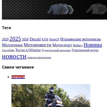
Теги
2025
Ducati
Итальянские мотоциклы
2020
2026
KTM
MotoGP
Новинка
Мотоновости
Мотогонки
Мотоспорт
Нейкед
Тесты и Обзоры
Туристический эндуро
Спортбайк
Туристический мотоцикл
новости
новости мотоспорта
Самое читаемое
Новости