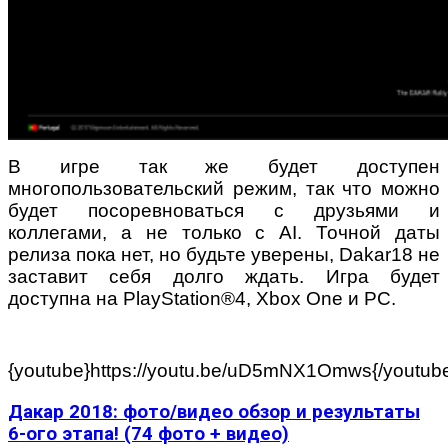
В игре так же будет доступен
многопользовательский режим, так что можно
будет посоревноваться с друзьями и
коллегами, а не только с AI. Точной даты
релиза пока нет, но будьте уверены, Dakar18 не
заставит себя долго ждать. Игра будет
доступна на PlayStation®4, Xbox One и PC.
{youtube}https://youtu.be/uD5mNX1Omws{/youtub
Дакар 2018: фото/видео обзор и результаты
6-ого этапа! (74 фото + видео)