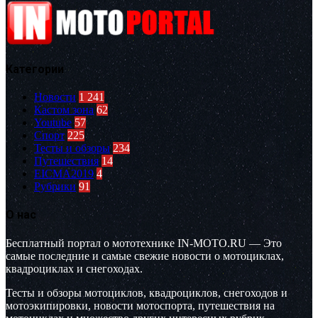
Категории
Новости
1 241
Кастом зона
62
Youtube
57
Спорт
225
Тесты и обзоры
234
Путешествия
14
EICMA2019
4
Рубрики
91
О нас
Бесплатный портал о мототехнике IN-MOTO.RU — Это
самые последние и самые свежие новости о мотоциклах,
квадроциклах и снегоходах.
Тесты и обзоры мотоциклов, квадроциклов, снегоходов и
мотоэкипировки, новости мотоспорта, путешествия на