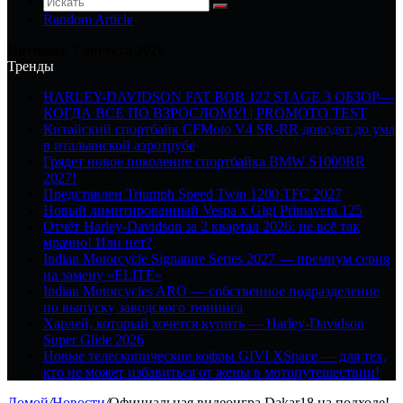
Random Article
Пятница, 7 августа 2026
Тренды
HARLEY-DAVIDSON FAT BOB 122 STAGE 3 ОБЗОР—
КОГДА ВСЕ ПО ВЗРОСЛОМУ! | PROMOTO TEST
Китайский спортбайк CFMoto V4 SR-RR доводят до ума
в итальянской аэротрубе
Грядет новое поколение спортбайка BMW S1000RR
2027!
Представлен Triumph Speed Twin 1200 TFC 2027
Новый лимитированный Vespa x Gigi Primavera 125
Отчёт Harley-Davidson за 2 квартал 2026: не всё так
мрачно! Или нет?
Indian Motorcycle Signature Series 2027 — премиум серия
на замену «ELITE»
Indian Motorcycles ARO — собственное подразделение
по выпуску заводского тюнинга
Харлей, который хочется купить — Harley-Davidson
Super Glide 2026
Новые телескопические кофры GIVI XSpace — для тех,
кто не может избавиться от жены в мотопутешествии!
Домой
/
Новости
/
Официальная видеоигра Dakar18 на подходе!