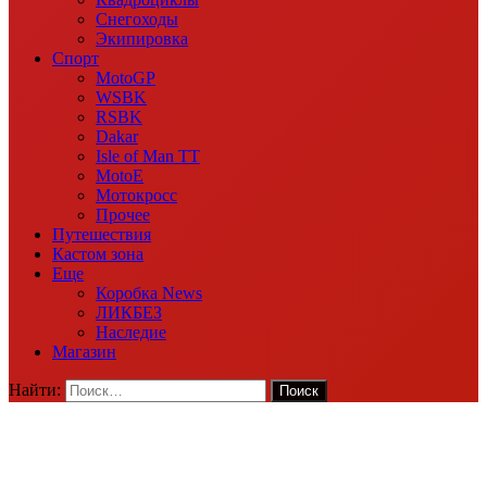
Снегоходы
Экипировка
Спорт
MotoGP
WSBK
RSBK
Dakar
Isle of Man TT
MotoE
Мотокросс
Прочее
Путешествия
Кастом зона
Еще
Коробка News
ЛИКБЕЗ
Наследие
Магазин
Найти: