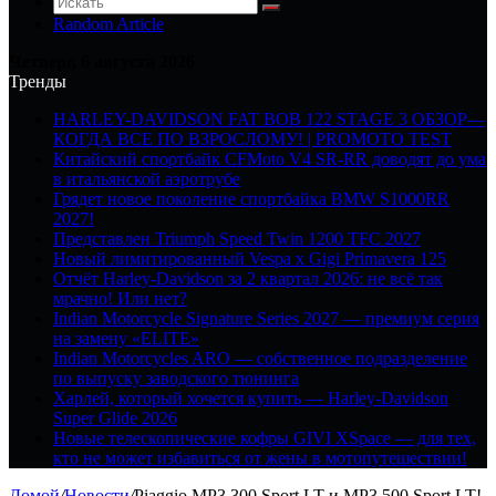
Random Article
Четверг, 6 августа 2026
Тренды
HARLEY-DAVIDSON FAT BOB 122 STAGE 3 ОБЗОР—
КОГДА ВСЕ ПО ВЗРОСЛОМУ! | PROMOTO TEST
Китайский спортбайк CFMoto V4 SR-RR доводят до ума
в итальянской аэротрубе
Грядет новое поколение спортбайка BMW S1000RR
2027!
Представлен Triumph Speed Twin 1200 TFC 2027
Новый лимитированный Vespa x Gigi Primavera 125
Отчёт Harley-Davidson за 2 квартал 2026: не всё так
мрачно! Или нет?
Indian Motorcycle Signature Series 2027 — премиум серия
на замену «ELITE»
Indian Motorcycles ARO — собственное подразделение
по выпуску заводского тюнинга
Харлей, который хочется купить — Harley-Davidson
Super Glide 2026
Новые телескопические кофры GIVI XSpace — для тех,
кто не может избавиться от жены в мотопутешествии!
Домой
/
Новости
/
Piaggio MP3 300 Sport LT и MP3 500 Sport LT!