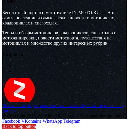
О нас
Бесплатный портал о мототехнике IN-MOTO.RU — Это
самые последние и самые свежие новости о мотоциклах,
квадроциклах и снегоходах.
Тесты и обзоры мотоциклов, квадроциклов, снегоходов и
мотоэкипировки, новости мотоспорта, путешествия на
мотоциклах и множество других интересных рубрик.
Соц.сети
Политика конфиденциальности и политика обработки персональных
данных
© Copyright 2026, All Rights Reserved |
Designed by muvikone
Facebook
VKontakte
WhatsApp
Telegram
Back to top button