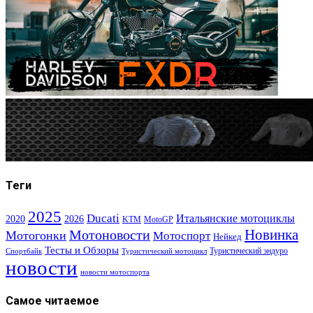
Теги
2025
Ducati
Итальянские мотоциклы
2020
2026
KTM
MotoGP
Новинка
Мотоновости
Мотогонки
Мотоспорт
Нейкед
Тесты и Обзоры
Туристический эндуро
Спортбайк
Туристический мотоцикл
новости
новости мотоспорта
Самое читаемое