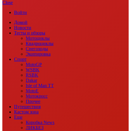
Close
Войти
Домой
Новости
Тесты и обзоры
Мотоциклы
Квадроциклы
Снегоходы
Экипировка
Спорт
MotoGP
WSBK
RSBK
Dakar
Isle of Man TT
MotoE
Мотокросс
Прочее
Путешествия
Кастом зона
Еще
Коробка News
ЛИКБЕЗ