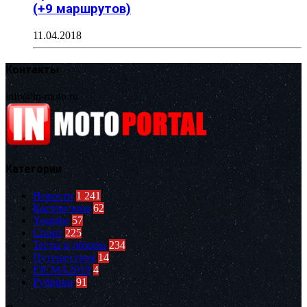
(+9 маршрутов)
11.04.2018
Контакты
info@in-moto.ru
Категории
Новости
1 241
Кастом зона
62
Youtube
57
Спорт
225
Тесты и обзоры
234
Путешествия
14
EICMA2019
4
Рубрики
91