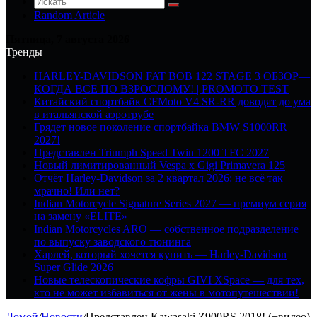
Random Article
Пятница, 7 августа 2026
Тренды
HARLEY-DAVIDSON FAT BOB 122 STAGE 3 ОБЗОР—
КОГДА ВСЕ ПО ВЗРОСЛОМУ! | PROMOTO TEST
Китайский спортбайк CFMoto V4 SR-RR доводят до ума
в итальянской аэротрубе
Грядет новое поколение спортбайка BMW S1000RR
2027!
Представлен Triumph Speed Twin 1200 TFC 2027
Новый лимитированный Vespa x Gigi Primavera 125
Отчёт Harley-Davidson за 2 квартал 2026: не всё так
мрачно! Или нет?
Indian Motorcycle Signature Series 2027 — премиум серия
на замену «ELITE»
Indian Motorcycles ARO — собственное подразделение
по выпуску заводского тюнинга
Харлей, который хочется купить — Harley-Davidson
Super Glide 2026
Новые телескопические кофры GIVI XSpace — для тех,
кто не может избавиться от жены в мотопутешествии!
Домой
/
Новости
/
Представлен Kawasaki Z900RS 2018! (+видео)