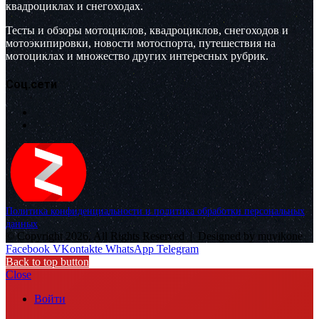
квадроциклах и снегоходах.
Тесты и обзоры мотоциклов, квадроциклов, снегоходов и
мотоэкипировки, новости мотоспорта, путешествия на
мотоциклах и множество других интересных рубрик.
Соц.сети
Политика конфиденциальности и политика обработки персональных
данных
© Copyright 2026, All Rights Reserved |
Designed by muvikone
Facebook
VKontakte
WhatsApp
Telegram
Back to top button
Close
Войти