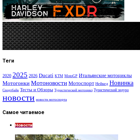
Теги
2025
Ducati
Итальянские мотоциклы
2020
2026
KTM
MotoGP
Новинка
Мотоновости
Мотогонки
Мотоспорт
Нейкед
Тесты и Обзоры
Туристический эндуро
Спортбайк
Туристический мотоцикл
новости
новости мотоспорта
Самое читаемое
Новости