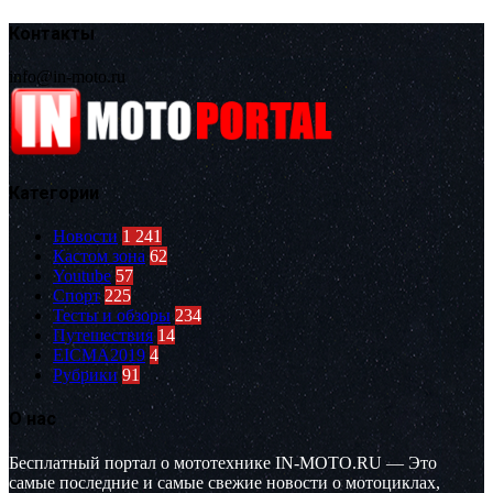
Контакты
info@in-moto.ru
Категории
Новости
1 241
Кастом зона
62
Youtube
57
Спорт
225
Тесты и обзоры
234
Путешествия
14
EICMA2019
4
Рубрики
91
О нас
Бесплатный портал о мототехнике IN-MOTO.RU — Это
самые последние и самые свежие новости о мотоциклах,