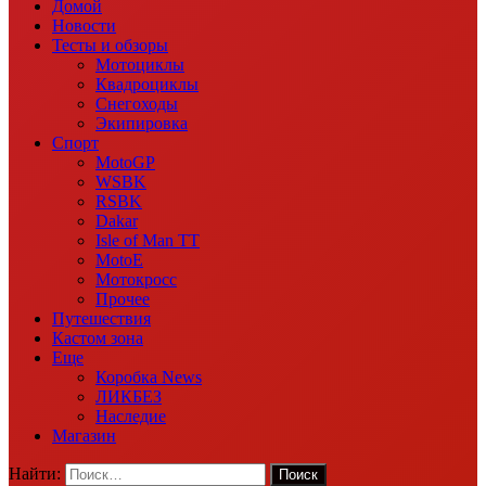
Домой
Новости
Тесты и обзоры
Мотоциклы
Квадроциклы
Снегоходы
Экипировка
Спорт
MotoGP
WSBK
RSBK
Dakar
Isle of Man TT
MotoE
Мотокросс
Прочее
Путешествия
Кастом зона
Еще
Коробка News
ЛИКБЕЗ
Наследие
Магазин
Найти: