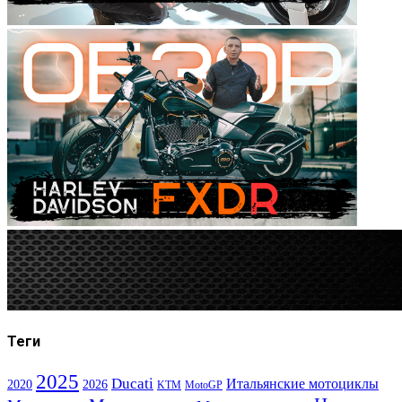
Теги
2025
Ducati
Итальянские мотоциклы
2020
2026
KTM
MotoGP