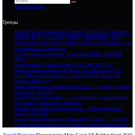
Random Article
Суббота, 8 августа 2026
Тренды
HARLEY-DAVIDSON FAT BOB 122 STAGE 3 ОБЗОР—
КОГДА ВСЕ ПО ВЗРОСЛОМУ! | PROMOTO TEST
Китайский спортбайк CFMoto V4 SR-RR доводят до ума
в итальянской аэротрубе
Грядет новое поколение спортбайка BMW S1000RR
2027!
Представлен Triumph Speed Twin 1200 TFC 2027
Новый лимитированный Vespa x Gigi Primavera 125
Отчёт Harley-Davidson за 2 квартал 2026: не всё так
мрачно! Или нет?
Indian Motorcycle Signature Series 2027 — премиум серия
на замену «ELITE»
Indian Motorcycles ARO — собственное подразделение
по выпуску заводского тюнинга
Харлей, который хочется купить — Harley-Davidson
Super Glide 2026
Новые телескопические кофры GIVI XSpace — для тех,
кто не может избавиться от жены в мотопутешествии!
Домой
/
Новости
/
Представлен Moto Guzzi V9 Bobber Sport 2019