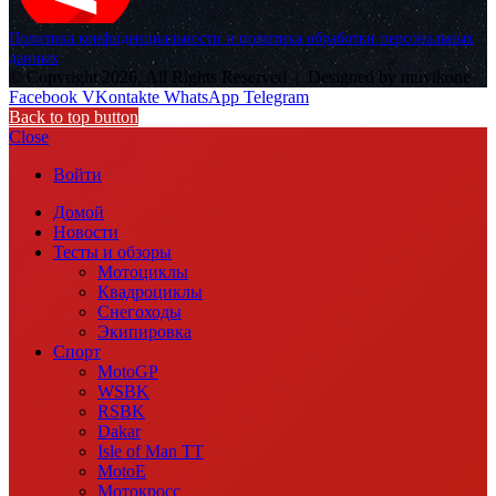
Политика конфиденциальности и политика обработки персональных
данных
© Copyright 2026, All Rights Reserved |
Designed by muvikone
Facebook
VKontakte
WhatsApp
Telegram
Back to top button
Close
Войти
Домой
Новости
Тесты и обзоры
Мотоциклы
Квадроциклы
Снегоходы
Экипировка
Спорт
MotoGP
WSBK
RSBK
Dakar
Isle of Man TT
MotoE
Мотокросс