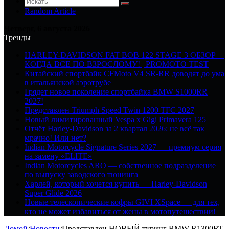
Random Article
Четверг, 6 августа 2026
Тренды
HARLEY-DAVIDSON FAT BOB 122 STAGE 3 ОБЗОР—
КОГДА ВСЕ ПО ВЗРОСЛОМУ! | PROMOTO TEST
Китайский спортбайк CFMoto V4 SR-RR доводят до ума
в итальянской аэротрубе
Грядет новое поколение спортбайка BMW S1000RR
2027!
Представлен Triumph Speed Twin 1200 TFC 2027
Новый лимитированный Vespa x Gigi Primavera 125
Отчёт Harley-Davidson за 2 квартал 2026: не всё так
мрачно! Или нет?
Indian Motorcycle Signature Series 2027 — премиум серия
на замену «ELITE»
Indian Motorcycles ARO — собственное подразделение
по выпуску заводского тюнинга
Харлей, который хочется купить — Harley-Davidson
Super Glide 2026
Новые телескопические кофры GIVI XSpace — для тех,
кто не может избавиться от жены в мотопутешествии!
Домой
/
Новости
/
Представлен НОВЫЙ туринг BMW R1300RT