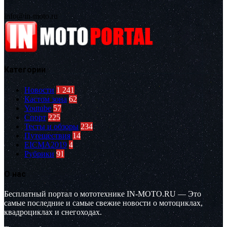
info@in-moto.ru
Категории
Новости
1 241
Кастом зона
62
Youtube
57
Спорт
225
Тесты и обзоры
234
Путешествия
14
EICMA2019
4
Рубрики
91
О нас
Бесплатный портал о мототехнике IN-MOTO.RU — Это
самые последние и самые свежие новости о мотоциклах,
квадроциклах и снегоходах.