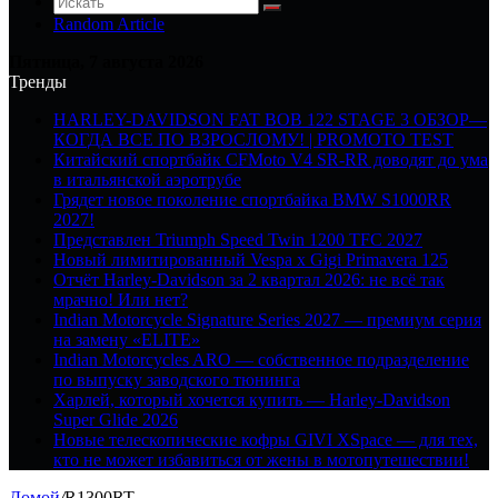
Random Article
Пятница, 7 августа 2026
Тренды
HARLEY-DAVIDSON FAT BOB 122 STAGE 3 ОБЗОР—
КОГДА ВСЕ ПО ВЗРОСЛОМУ! | PROMOTO TEST
Китайский спортбайк CFMoto V4 SR-RR доводят до ума
в итальянской аэротрубе
Грядет новое поколение спортбайка BMW S1000RR
2027!
Представлен Triumph Speed Twin 1200 TFC 2027
Новый лимитированный Vespa x Gigi Primavera 125
Отчёт Harley-Davidson за 2 квартал 2026: не всё так
мрачно! Или нет?
Indian Motorcycle Signature Series 2027 — премиум серия
на замену «ELITE»
Indian Motorcycles ARO — собственное подразделение
по выпуску заводского тюнинга
Харлей, который хочется купить — Harley-Davidson
Super Glide 2026
Новые телескопические кофры GIVI XSpace — для тех,
кто не может избавиться от жены в мотопутешествии!
Домой
/
R1300RT