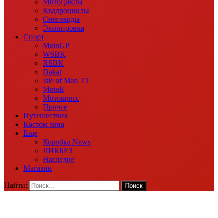
Мотоциклы
Квадроциклы
Снегоходы
Экипировка
Спорт
MotoGP
WSBK
RSBK
Dakar
Isle of Man TT
MotoE
Мотокросс
Прочее
Путешествия
Кастом зона
Еще
Коробка News
ЛИКБЕЗ
Наследие
Магазин
Найти: