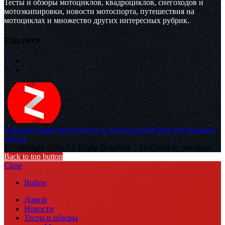
Тесты и обзоры мотоциклов, квадроциклов, снегоходов и
мотоэкипировки, новости мотоспорта, путешествия на
мотоциклах и множество других интересных рубрик.
Соц.сети
Политика конфиденциальности и политика обработки персональных
данных
© Copyright 2026, All Rights Reserved |
Designed by muvikone
Back to top button
Close
Войти
Домой
Новости
Тесты и обзоры