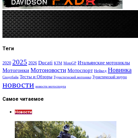
Теги
2025
Ducati
Итальянские мотоциклы
2020
2026
KTM
MotoGP
Новинка
Мотоновости
Мотогонки
Мотоспорт
Нейкед
Тесты и Обзоры
Туристический эндуро
Спортбайк
Туристический мотоцикл
новости
новости мотоспорта
Самое читаемое
Новости