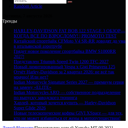
Random Article
Пятница, 7 августа 2026
Тренды
HARLEY-DAVIDSON FAT BOB 122 STAGE 3 ОБЗОР—
КОГДА ВСЕ ПО ВЗРОСЛОМУ! | PROMOTO TEST
Китайский спортбайк CFMoto V4 SR-RR доводят до ума
в итальянской аэротрубе
Грядет новое поколение спортбайка BMW S1000RR
2027!
Представлен Triumph Speed Twin 1200 TFC 2027
Новый лимитированный Vespa x Gigi Primavera 125
Отчёт Harley-Davidson за 2 квартал 2026: не всё так
мрачно! Или нет?
Indian Motorcycle Signature Series 2027 — премиум серия
на замену «ELITE»
Indian Motorcycles ARO — собственное подразделение
по выпуску заводского тюнинга
Харлей, который хочется купить — Harley-Davidson
Super Glide 2026
Новые телескопические кофры GIVI XSpace — для тех,
кто не может избавиться от жены в мотопутешествии!
Домой
/
Новости
/
Представлен новый Yamaha MT-09 2021