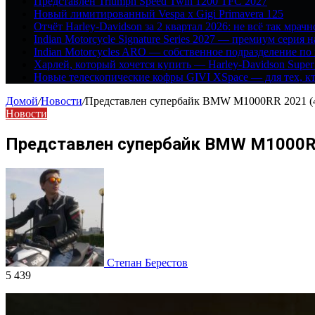
Представлен Triumph Speed Twin 1200 TFC 2027
Новый лимитированный Vespa x Gigi Primavera 125
Отчёт Harley-Davidson за 2 квартал 2026: не всё так мрачн
Indian Motorcycle Signature Series 2027 — премиум серия 
Indian Motorcycles ARO — собственное подразделение по
Харлей, который хочется купить — Harley-Davidson Super
Новые телескопические кофры GIVI XSpace — для тех, кт
Домой
/
Новости
/
Представлен супербайк BMW M1000RR 2021 (4
Новости
Представлен супербайк BMW M1000RR
Степан Берестов
5 439