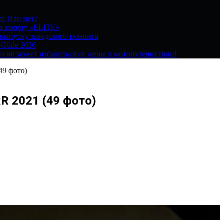
о! Или нет?
на замену «ELITE»
 выпуску заводского тюнинга
 Glide 2026
о не может избавиться от жены в мотопутешествии!
9 фото)
 2021 (49 фото)