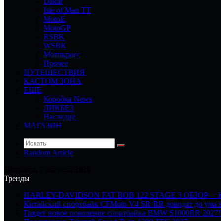
Dakar
Isle of Man TT
MotoE
MotoGP
RSBK
WSBK
Мотокросс
Прочее
ПУТЕШЕСТВИЯ
КАСТОМ ЗОНА
ЕЩЕ
Коробка News
ЛИКБЕЗ
Наследие
МАГАЗИН
Random Article
Пятница, 7 августа 2026
Тренды
HARLEY-DAVIDSON FAT BOB 122 STAGE 3 ОБЗОР—
Китайский спортбайк CFMoto V4 SR-RR доводят до ума в
Грядет новое поколение спортбайка BMW S1000RR 2027!