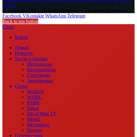
данных
© Copyright 2026, All Rights Reserved |
Designed by muvikone
Facebook
VKontakte
WhatsApp
Telegram
Back to top button
Close
Войти
Домой
Новости
Тесты и обзоры
Мотоциклы
Квадроциклы
Снегоходы
Экипировка
Спорт
MotoGP
WSBK
RSBK
Dakar
Isle of Man TT
MotoE
Мотокросс
Прочее
Путешествия