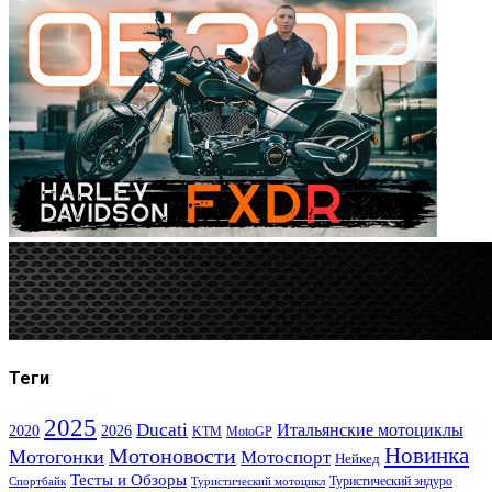
Теги
2025
Ducati
Итальянские мотоциклы
2020
2026
KTM
MotoGP
Новинка
Мотоновости
Мотогонки
Мотоспорт
Нейкед
Тесты и Обзоры
Туристический эндуро
Спортбайк
Туристический мотоцикл