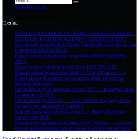
Random Article
Пятница, 7 августа 2026
Тренды
HARLEY-DAVIDSON FAT BOB 122 STAGE 3 ОБЗОР—
КОГДА ВСЕ ПО ВЗРОСЛОМУ! | PROMOTO TEST
Китайский спортбайк CFMoto V4 SR-RR доводят до ума
в итальянской аэротрубе
Грядет новое поколение спортбайка BMW S1000RR
2027!
Представлен Triumph Speed Twin 1200 TFC 2027
Новый лимитированный Vespa x Gigi Primavera 125
Отчёт Harley-Davidson за 2 квартал 2026: не всё так
мрачно! Или нет?
Indian Motorcycle Signature Series 2027 — премиум серия
на замену «ELITE»
Indian Motorcycles ARO — собственное подразделение
по выпуску заводского тюнинга
Харлей, который хочется купить — Harley-Davidson
Super Glide 2026
Новые телескопические кофры GIVI XSpace — для тех,
кто не может избавиться от жены в мотопутешествии!
Домой
/
Новости
/
Регулируемый тормозной цилиндр от