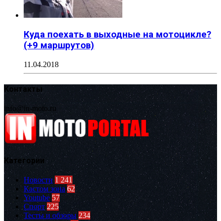
Куда поехать в выходные на мотоцикле?
(+9 маршрутов)
11.04.2018
Контакты
info@in-moto.ru
Категории
Новости
1 241
Кастом зона
62
Youtube
57
Спорт
225
Тесты и обзоры
234