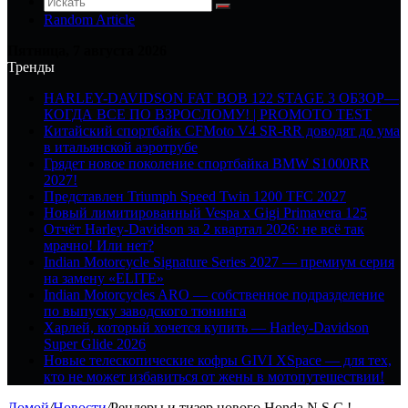
Random Article
Пятница, 7 августа 2026
Тренды
HARLEY-DAVIDSON FAT BOB 122 STAGE 3 ОБЗОР—
КОГДА ВСЕ ПО ВЗРОСЛОМУ! | PROMOTO TEST
Китайский спортбайк CFMoto V4 SR-RR доводят до ума
в итальянской аэротрубе
Грядет новое поколение спортбайка BMW S1000RR
2027!
Представлен Triumph Speed Twin 1200 TFC 2027
Новый лимитированный Vespa x Gigi Primavera 125
Отчёт Harley-Davidson за 2 квартал 2026: не всё так
мрачно! Или нет?
Indian Motorcycle Signature Series 2027 — премиум серия
на замену «ELITE»
Indian Motorcycles ARO — собственное подразделение
по выпуску заводского тюнинга
Харлей, который хочется купить — Harley-Davidson
Super Glide 2026
Новые телескопические кофры GIVI XSpace — для тех,
кто не может избавиться от жены в мотопутешествии!
Домой
/
Новости
/
Рендеры и тизер нового Honda N.S.C.!