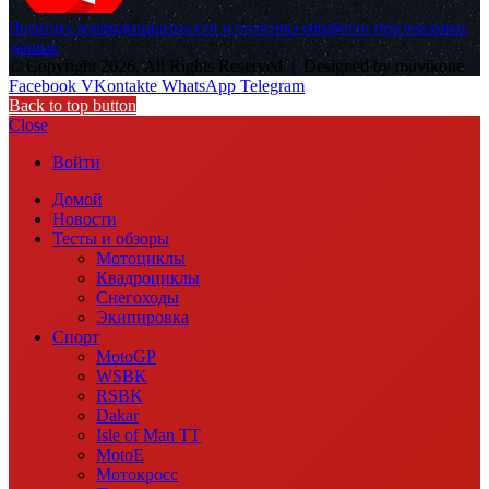
Политика конфиденциальности и политика обработки персональных
данных
© Copyright 2026, All Rights Reserved |
Designed by muvikone
Facebook
VKontakte
WhatsApp
Telegram
Back to top button
Close
Войти
Домой
Новости
Тесты и обзоры
Мотоциклы
Квадроциклы
Снегоходы
Экипировка
Спорт
MotoGP
WSBK
RSBK
Dakar
Isle of Man TT
MotoE
Мотокросс