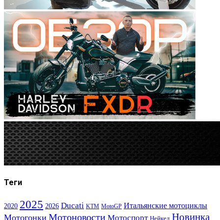
Теги
2025
Ducati
Итальянские мотоциклы
2020
2026
KTM
MotoGP
Новинка
Мотоновости
Мотогонки
Мотоспорт
Нейкед