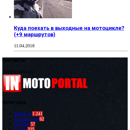
Куда поехать в выходные на мотоцикле?
(+9 маршрутов)
11.04.2018
Контакты
info@in-moto.ru
Категории
Новости
1 241
Кастом зона
62
Youtube
57
Спорт
225