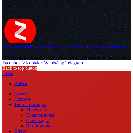
Политика конфиденциальности и политика обработки персональных
данных
© Copyright 2026, All Rights Reserved |
Designed by muvikone
Facebook
VKontakte
WhatsApp
Telegram
Back to top button
Close
Войти
Домой
Новости
Тесты и обзоры
Мотоциклы
Квадроциклы
Снегоходы
Экипировка
Спорт