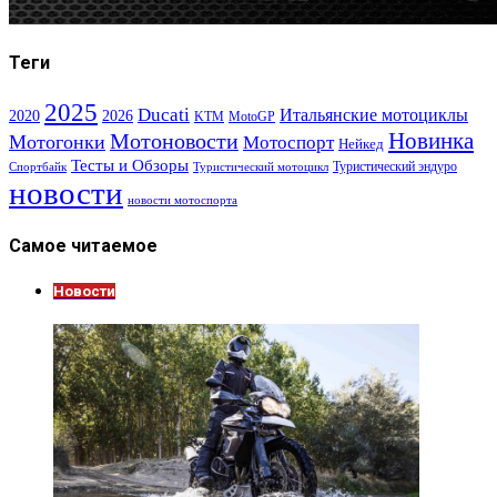
Теги
2025
Ducati
Итальянские мотоциклы
2020
2026
KTM
MotoGP
Новинка
Мотоновости
Мотогонки
Мотоспорт
Нейкед
Тесты и Обзоры
Туристический эндуро
Спортбайк
Туристический мотоцикл
новости
новости мотоспорта
Самое читаемое
Новости