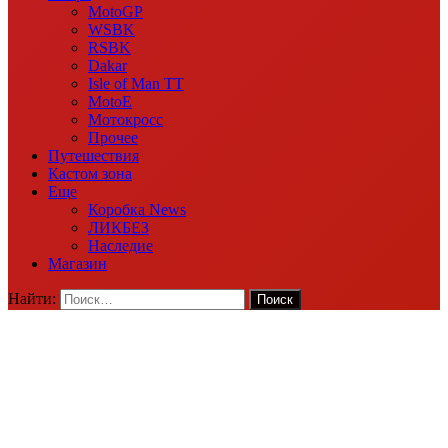
MotoGP
WSBK
RSBK
Dakar
Isle of Man TT
MotoE
Мотокросс
Прочее
Путешествия
Кастом зона
Еще
Коробка News
ЛИКБЕЗ
Наследие
Магазин
Найти: