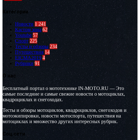
Категории
Новости
1 241
Кастом зона
62
Youtube
57
Спорт
225
Тесты и обзоры
234
Путешествия
14
EICMA2019
4
Рубрики
91
О нас
Бесплатный портал о мототехнике IN-MOTO.RU — Это
самые последние и самые свежие новости о мотоциклах,
квадроциклах и снегоходах.
Тесты и обзоры мотоциклов, квадроциклов, снегоходов и
мотоэкипировки, новости мотоспорта, путешествия на
мотоциклах и множество других интересных рубрик.
Соц.сети