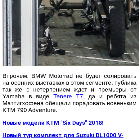
Впрочем, BMW Motorrad не будет солировать
на осенних выставках в этом сегменте, публика
так же с нетерпением ждет и премьеры от
Yamaha в виде
Tenere T7
, да и ребята из
Маттигхофена обещали порадовать новеньким
KTM 790 Adventure.
Новые модели KTM "Six Days" 2018!
Новый тур комплект для Suzuki DL1000 V-