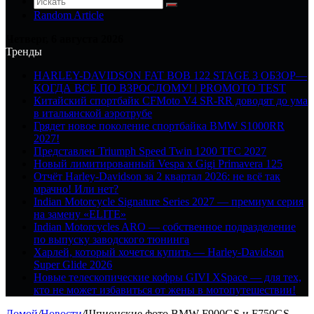
Random Article
Четверг, 6 августа 2026
Тренды
HARLEY-DAVIDSON FAT BOB 122 STAGE 3 ОБЗОР—
КОГДА ВСЕ ПО ВЗРОСЛОМУ! | PROMOTO TEST
Китайский спортбайк CFMoto V4 SR-RR доводят до ума
в итальянской аэротрубе
Грядет новое поколение спортбайка BMW S1000RR
2027!
Представлен Triumph Speed Twin 1200 TFC 2027
Новый лимитированный Vespa x Gigi Primavera 125
Отчёт Harley-Davidson за 2 квартал 2026: не всё так
мрачно! Или нет?
Indian Motorcycle Signature Series 2027 — премиум серия
на замену «ELITE»
Indian Motorcycles ARO — собственное подразделение
по выпуску заводского тюнинга
Харлей, который хочется купить — Harley-Davidson
Super Glide 2026
Новые телескопические кофры GIVI XSpace — для тех,
кто не может избавиться от жены в мотопутешествии!
Домой
/
Новости
/
Шпионские фото BMW F900GS и F750GS