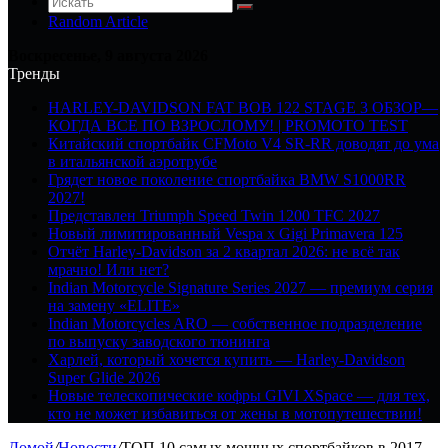
Random Article
Воскресенье, 9 августа 2026
Тренды
HARLEY-DAVIDSON FAT BOB 122 STAGE 3 ОБЗОР—
КОГДА ВСЕ ПО ВЗРОСЛОМУ! | PROMOTO TEST
Китайский спортбайк CFMoto V4 SR-RR доводят до ума
в итальянской аэротрубе
Грядет новое поколение спортбайка BMW S1000RR
2027!
Представлен Triumph Speed Twin 1200 TFC 2027
Новый лимитированный Vespa x Gigi Primavera 125
Отчёт Harley-Davidson за 2 квартал 2026: не всё так
мрачно! Или нет?
Indian Motorcycle Signature Series 2027 — премиум серия
на замену «ELITE»
Indian Motorcycles ARO — собственное подразделение
по выпуску заводского тюнинга
Харлей, который хочется купить — Harley-Davidson
Super Glide 2026
Новые телескопические кофры GIVI XSpace — для тех,
кто не может избавиться от жены в мотопутешествии!
Домой
/
Новости
/
ТОП 10 самых мощных спортбайков в 2017