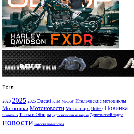
Теги
2025
Ducati
Итальянские мотоциклы
2020
2026
KTM
MotoGP
Новинка
Мотоновости
Мотогонки
Мотоспорт
Нейкед
Тесты и Обзоры
Туристический эндуро
Спортбайк
Туристический мотоцикл
новости
новости мотоспорта