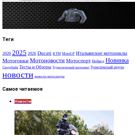
Теги
2025
Ducati
Итальянские мотоциклы
2020
2026
KTM
MotoGP
Новинка
Мотоновости
Мотогонки
Мотоспорт
Нейкед
Тесты и Обзоры
Туристический эндуро
Спортбайк
Туристический мотоцикл
новости
новости мотоспорта
Самое читаемое
Новости