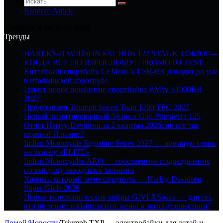
Random Article
Суббота, 8 августа 2026
Тренды
HARLEY-DAVIDSON FAT BOB 122 STAGE 3 ОБЗОР—
КОГДА ВСЕ ПО ВЗРОСЛОМУ! | PROMOTO TEST
Китайский спортбайк CFMoto V4 SR-RR доводят до ума
в итальянской аэротрубе
Грядет новое поколение спортбайка BMW S1000RR
2027!
Представлен Triumph Speed Twin 1200 TFC 2027
Новый лимитированный Vespa x Gigi Primavera 125
Отчёт Harley-Davidson за 2 квартал 2026: не всё так
мрачно! Или нет?
Indian Motorcycle Signature Series 2027 — премиум серия
на замену «ELITE»
Indian Motorcycles ARO — собственное подразделение
по выпуску заводского тюнинга
Харлей, который хочется купить — Harley-Davidson
Super Glide 2026
Новые телескопические кофры GIVI XSpace — для тех,
кто не может избавиться от жены в мотопутешествии!
Домой
/
Новости
/
Triumph TXP — электробайки для детей и